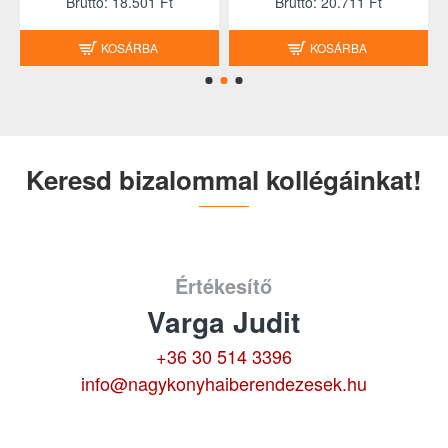
Brutto: 18.501 Ft
Brutto: 20.711 Ft
KOSÁRBA
KOSÁRBA
Keresd bizalommal kollégáinkat!
Értékesítő
Varga Judit
+36 30 514 3396
info@nagykonyhaiberendezesek.hu