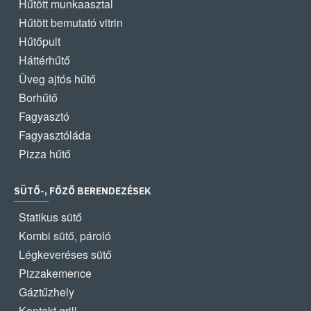
Hűtött munkaasztal
Hűtött bemutató vitrin
Hűtőpult
Háttérhűtő
Üveg ajtós hűtő
Borhűtő
Fagyasztó
Fagyasztóláda
Pizza hűtő
SÜTŐ-, FŐZŐ BERENDEZÉSEK
Statikus sütő
Kombi sütő, pároló
Légkeveréses sütő
Pizzakemence
Gáztűzhely
Kontakt grill