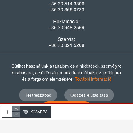
+36 30 514 3396
+36 30 366 0723
Reklamáció:
+36 30 948 2569
Szerviz:
+36 70 321 5208
Nyitvatartás
Hétfő-Péntek: 08:00-16:30
Sütiket használunk a tartalom és a hirdetések személyre
szabására, a közösségi média funkcióinak biztosítására
és a forgalom elemzésére.
További információ
Testreszabás
Összes elutasítása
© 2012 - 2024 GASZTRΩMEGA Kft.
Adatvédelmi szabályzat
ÁSZF
Elállási nyilatkozat
Összes elfogadása
Elállási tájékoztató
KOSÁRBA