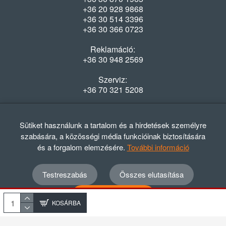
+36 20 928 9868
+36 30 514 3396
+36 30 366 0723
Reklamáció:
+36 30 948 2569
Szerviz:
+36 70 321 5208
Nyitvatartás
Hétfő-Péntek: 08:00-16:30
Sütiket használunk a tartalom és a hirdetések személyre
szabására, a közösségi média funkcióinak biztosítására
és a forgalom elemzésére.
További információ
Testreszabás
Összes elutasítása
© 2012 - 2024 GASZTRΩMEGA Kft.
Adatvédelmi szabályzat
ÁSZF
Elállási nyilatkozat
Összes elfogadása
Elállási tájékoztató
KOSÁRBA