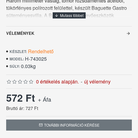
Három milliméter vastag, tömör rozsdamentes acélból,
tükörfényes polírozott felülettel, készült Baguette Gastro
süteményesvilla. A Baguette Gastro evőeszközök
népszerűségüket szemet gyönyörködtető
arányos, klasszikus formájuknak és széles
VÉLEMÉNYEK
szortimentjüknek köszönhetik. Ezt a süteményesvillát a
Sola Swiss AG Svájci gyárában készítették. Három
Rendelhető
milliméteres anyagvastagságból fakadó meggyőzősúlya
KÉSZLET:
H-743025
a minőség megnyugtató érzetét sugallja
MODEL:
0.03kg
használójának, ezt a süteményesvillát is öt év pótlási
SÚLY:
garanciával kínáljuk.
0 értékelés alapján.
-
új vélemény
572 Ft
+ Áfa
Bruttó ár: 727 Ft
TOVÁBBI INFORMÁCIÓ KÉRÉSE