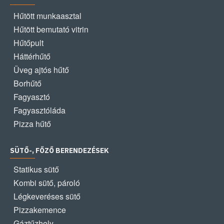
Hűtött munkaasztal
Hűtött bemutató vitrin
Hűtőpult
Háttérhűtő
Üveg ajtós hűtő
Borhűtő
Fagyasztó
Fagyasztóláda
Pizza hűtő
SÜTŐ-, FŐZŐ BERENDEZÉSEK
Statikus sütő
Kombi sütő, pároló
Légkeveréses sütő
Pizzakemence
Gáztűzhely