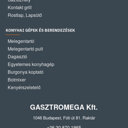
Kontakt grill
Rostlap, Lapsütő
KONYHAI GÉPEK ÉS BERENDEZÉSEK
Melegentartó
Melegentartó pult
Dagasztó
Egyetemes konyhagép
Burgonya koptató
Botmixer
Kenyérszeletelő
GASZTROMEGA Kft.
1046 Budapest, Fóti út 81. Raktár
+36 30 870 1965