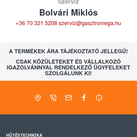
Szerviz
Bolvári Miklós
+36 70 321 5208
szerviz@gasztromega.hu
A TERMÉKEK ÁRA TÁJÉKOZTATÓ JELLEGŰ!
CSAK KÖZÜLETEKET ÉS VÁLLALKOZÓ
IGAZOLVÁNNYAL RENDELKEZŐ ÜGYFELEKET
SZOLGÁLUNK KI!
HŰTÉSTECHNIKA