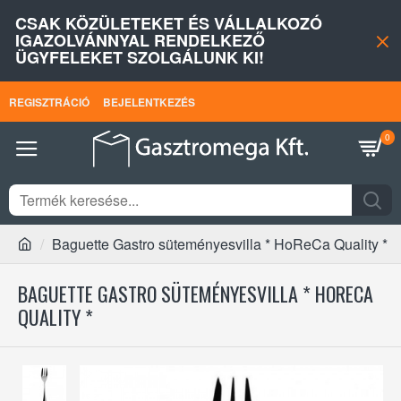
CSAK KÖZÜLETEKET ÉS VÁLLALKOZÓ
IGAZOLVÁNNYAL RENDELKEZŐ
ÜGYFELEKET SZOLGÁLUNK KI!
REGISZTRÁCIÓ
BEJELENTKEZÉS
0
Baguette Gastro süteményesvilla * HoReCa Quality *
BAGUETTE GASTRO SÜTEMÉNYESVILLA * HORECA
QUALITY *