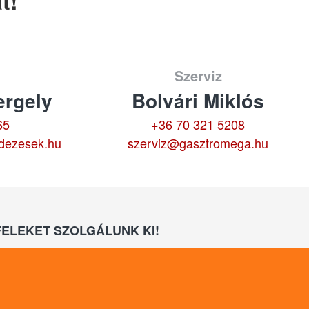
t!
Szerviz
rgely
Bolvári Miklós
65
+36 70 321 5208
dezesek.hu
szerviz@gasztromega.hu
ELEKET SZOLGÁLUNK KI!