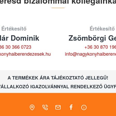
eresd bizalommal kollégáinka
Értékesítő
Értékesítő
lár Dominik
Zsömbörgi Ge
36 30 366 0723
+36 30 870 19
konyhaiberendezesek.hu
info@nagykonyhaiberen
A TERMÉKEK ÁRA TÁJÉKOZTATÓ JELLEGŰ!
VÁLLALKOZÓ IGAZOLVÁNNYAL RENDELKEZŐ ÜGYF