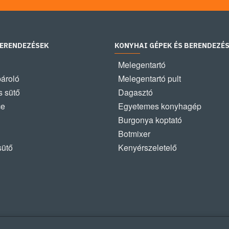
BERENDEZÉSEK
KONYHAI GÉPEK ÉS BERENDEZÉ
Melegentartó
pároló
Melegentartó pult
 sütő
Dagasztó
ce
Egyetemes konyhagép
Burgonya koptató
Botmixer
sütő
Kenyérszeletelő