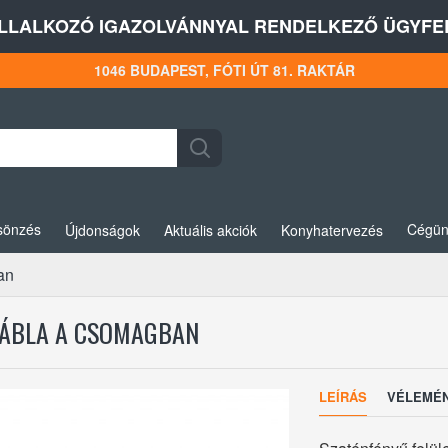
LLALKOZÓ IGAZOLVÁNNYAL RENDELKEZŐ ÜGYFEL
1046 BUDAPEST, FÓTI ÚT 81. RAKTÁR
sönzés
Cégün
Újdonságok
Aktuális akciók
Konyhatervezés
an
 TÁBLA A CSOMAGBAN
LEÍRÁS
VÉLEMÉ