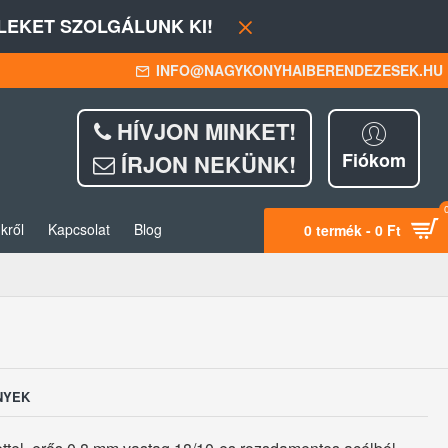
EKET SZOLGÁLUNK KI!
INFO@NAGYKONYHAIBERENDEZESEK.HU
HÍVJON MINKET!
Fiókom
ÍRJON NEKÜNK!
kről
Kapcsolat
Blog
0 termék - 0 Ft
NYEK