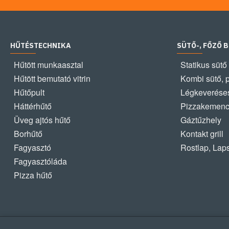
HŰTÉSTECHNIKA
SÜTŐ-, FŐZŐ 
Hűtött munkaasztal
Statikus sütő
Hűtött bemutató vitrin
Kombi sütő, 
Hűtőpult
Légkeveréses
Háttérhűtő
Pizzakemen
Üveg ajtós hűtő
Gáztűzhely
Borhűtő
Kontakt grill
Fagyasztó
Rostlap, Lap
Fagyasztóláda
Pizza hűtő