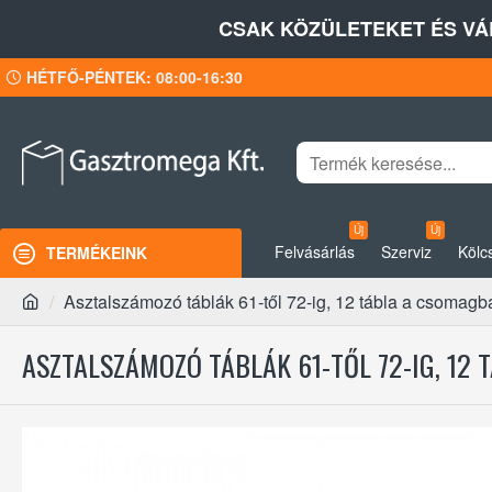
CSAK KÖZÜLETEKET ÉS VÁ
HÉTFŐ-PÉNTEK: 08:00-16:30
Új
Új
Felvásárlás
Szerviz
Kölc
TERMÉKEINK
Asztalszámozó táblák 61-től 72-ig, 12 tábla a csomagb
ASZTALSZÁMOZÓ TÁBLÁK 61-TŐL 72-IG, 12