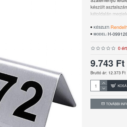
Szaténfényű felül
készült asztalszám
kétoldalán megjel
bontásban. A feltü
Rendel
mosogatógépben 
KÉSZLET:
H-09912
MODEL:
0 ér
9.743 F
Bruttó ár: 12.373 Ft
KOSÁ
TOVÁBBI IN