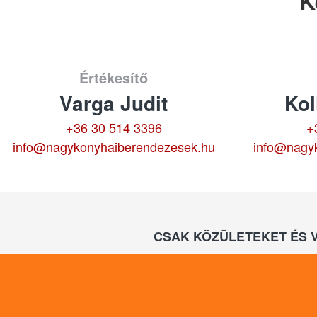
K
Értékesítő
Varga Judit
Kol
+36 30 514 3396
+
info@nagykonyhaiberendezesek.hu
info@nagy
CSAK KÖZÜLETEKET ÉS 