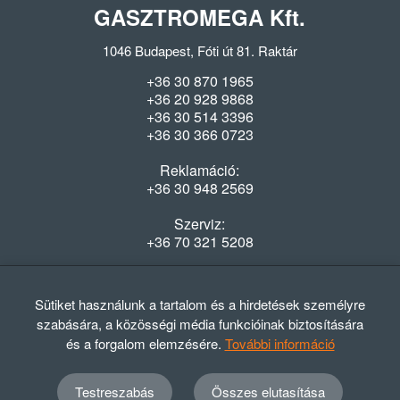
GASZTROMEGA Kft.
1046 Budapest, Fóti út 81. Raktár
+36 30 870 1965
+36 20 928 9868
+36 30 514 3396
+36 30 366 0723
Reklamáció:
+36 30 948 2569
Szerviz:
+36 70 321 5208
Nyitvatartás
Hétfő-Péntek: 08:00-16:30
Sütiket használunk a tartalom és a hirdetések személyre
szabására, a közösségi média funkcióinak biztosítására
és a forgalom elemzésére.
További információ
Testreszabás
Összes elutasítása
© 2012 - 2024 GASZTRΩMEGA Kft.