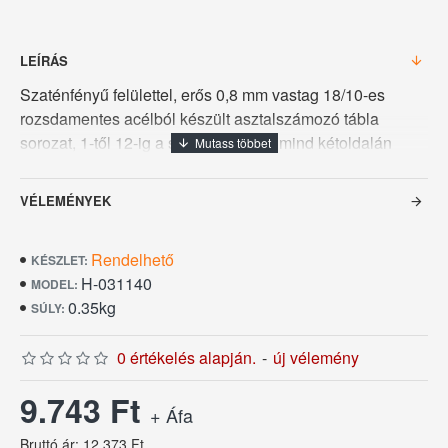
LEÍRÁS
Szaténfényű felülettel, erős 0,8 mm vastag 18/10-es
rozsdamentes acélból készült asztalszámozó tábla
sorozat, 1-től 12-ig a számok a tábla mind kétoldalán
megjelennek, méretei 5,3 x 3,4 cm. Maximum 72
asztalig, 12-es bontásban. A feltüntetett ár 12 darabra
VÉLEMÉNYEK
vonatkozik. A nyomtatott számok miatt mosogatógépben
ne mossuk.
Rendelhető
KÉSZLET:
H-031140
MODEL:
0.35kg
SÚLY:
0 értékelés alapján.
-
új vélemény
9.743 Ft
+ Áfa
Bruttó ár: 12.373 Ft