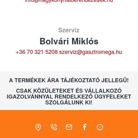
Szerviz
Bolvári Miklós
+36 70 321 5208
szerviz@gasztromega.hu
A TERMÉKEK ÁRA TÁJÉKOZTATÓ JELLEGŰ!
CSAK KÖZÜLETEKET ÉS VÁLLALKOZÓ
IGAZOLVÁNNYAL RENDELKEZŐ ÜGYFELEKET
SZOLGÁLUNK KI!