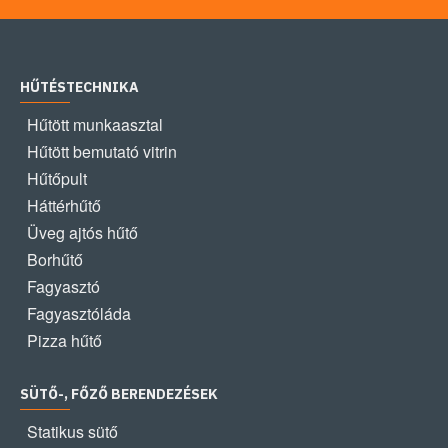
HŰTÉSTECHNIKA
Hűtött munkaasztal
Hűtött bemutató vitrin
Hűtőpult
Háttérhűtő
Üveg ajtós hűtő
Borhűtő
Fagyasztó
Fagyasztóláda
Pizza hűtő
SÜTŐ-, FŐZŐ BERENDEZÉSEK
Statikus sütő