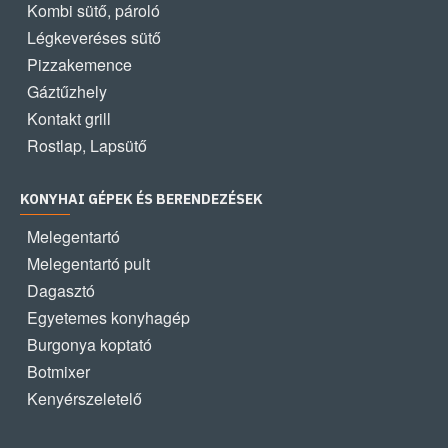
Kombi sütő, pároló
Légkeveréses sütő
Pizzakemence
Gáztűzhely
Kontakt grill
Rostlap, Lapsütő
KONYHAI GÉPEK ÉS BERENDEZÉSEK
Melegentartó
Melegentartó pult
Dagasztó
Egyetemes konyhagép
Burgonya koptató
Botmixer
Kenyérszeletelő