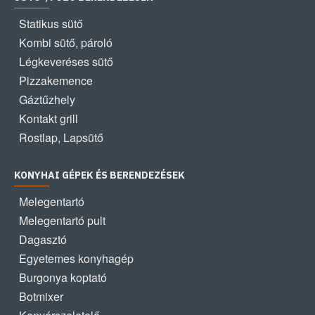
Statikus sütő
Kombi sütő, pároló
Légkeveréses sütő
Pizzakemence
Gáztűzhely
Kontakt grill
Rostlap, Lapsütő
KONYHAI GÉPEK ÉS BERENDEZÉSEK
Melegentartó
Melegentartó pult
Dagasztó
Egyetemes konyhagép
Burgonya koptató
Botmixer