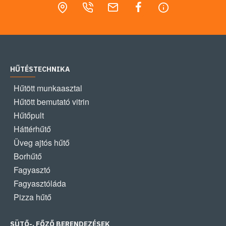
HŰTÉSTECHNIKA
Hűtött munkaasztal
Hűtött bemutató vitrin
Hűtőpult
Háttérhűtő
Üveg ajtós hűtő
Borhűtő
Fagyasztó
Fagyasztóláda
Pizza hűtő
SÜTŐ-, FŐZŐ BERENDEZÉSEK