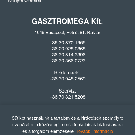
Kenyérszeletelő
GASZTROMEGA Kft.
1046 Budapest, Fóti út 81. Raktár
+36 30 870 1965
+36 20 928 9868
+36 30 514 3396
+36 30 366 0723
Reklamáció:
+36 30 948 2569
Szerviz:
+36 70 321 5208
Nyitvatartás
Hétfő-Péntek: 08:00-16:30
Sütiket használunk a tartalom és a hirdetések személyre
szabására, a közösségi média funkcióinak biztosítására
és a forgalom elemzésére.
További információ