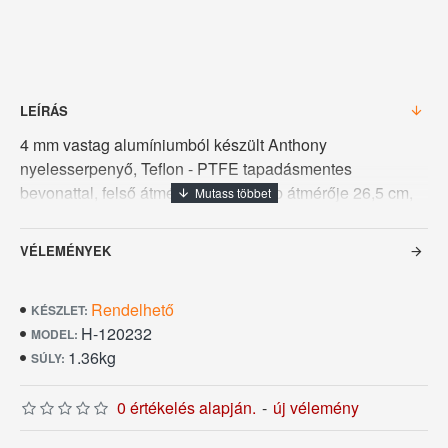
LEÍRÁS
4 mm vastag alumíniumból készült Anthony
nyelesserpenyő, Teflon - PTFE tapadásmentes
bevonattal, felső átmérője 32 cm, talp átmérője 26,5 cm,
mélysége 5 cm, 24 cm hosszú nyelének végén akasztó
nyílással. Javasoljuk a mellékelt műanyagfejű
VÉLEMÉNYEK
fordítólapátok használatát a tapadásmentes felület
védelme érdekében. INDUKCIÓS TŰZHELYEN NEM
Rendelhető
HASZNÁLHATÓ.
KÉSZLET:
H-120232
MODEL:
1.36kg
SÚLY:
0 értékelés alapján.
-
új vélemény