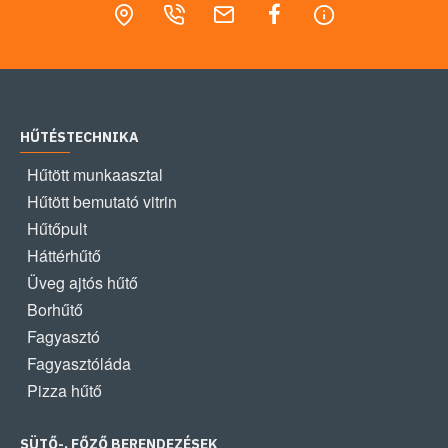
HŰTÉSTECHNIKA
Hűtött munkaasztal
Hűtött bemutató vitrin
Hűtőpult
Háttérhűtő
Üveg ajtós hűtő
Borhűtő
Fagyasztó
Fagyasztóláda
Pizza hűtő
SÜTŐ-, FŐZŐ BERENDEZÉSEK