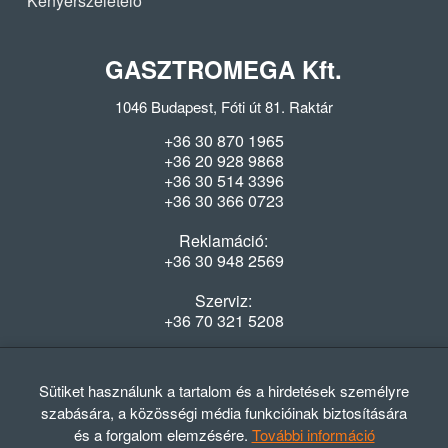
Kenyérszeletelő
GASZTROMEGA Kft.
1046 Budapest, Fóti út 81. Raktár
+36 30 870 1965
+36 20 928 9868
+36 30 514 3396
+36 30 366 0723
Reklamáció:
+36 30 948 2569
Szerviz:
+36 70 321 5208
Nyitvatartás
Hétfő-Péntek: 08:00-16:30
Sütiket használunk a tartalom és a hirdetések személyre
szabására, a közösségi média funkcióinak biztosítására
és a forgalom elemzésére.
További információ