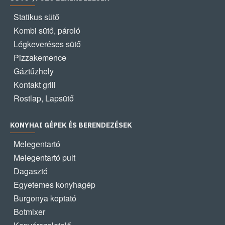
Statikus sütő
Kombi sütő, pároló
Légkeveréses sütő
Pizzakemence
Gáztűzhely
Kontakt grill
Rostlap, Lapsütő
KONYHAI GÉPEK ÉS BERENDEZÉSEK
Melegentartó
Melegentartó pult
Dagasztó
Egyetemes konyhagép
Burgonya koptató
Botmixer