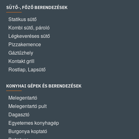
SÜTŐ-, FŐZŐ BERENDEZÉSEK
Statikus sütő
Kombi sütő, pároló
Légkeveréses sütő
Pizzakemence
Gáztűzhely
Kontakt grill
Rostlap, Lapsütő
KONYHAI GÉPEK ÉS BERENDEZÉSEK
Melegentartó
Melegentartó pult
Dagasztó
Egyetemes konyhagép
Burgonya koptató