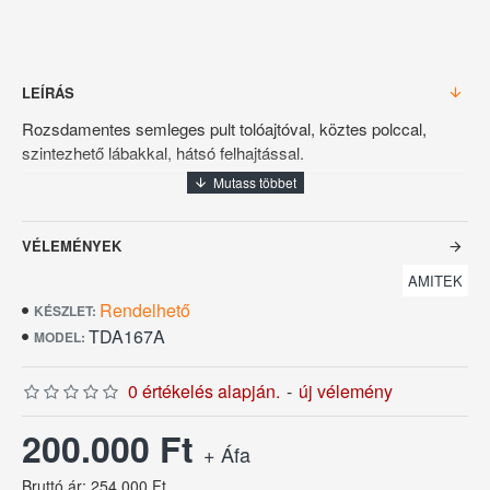
LEÍRÁS
Rozsdamentes semleges pult tolóajtóval, köztes polccal,
szintezhető lábakkal, hátsó felhajtással.
Méret: 160x70x95 cm.
Származási hely: Olaszország.
VÉLEMÉNYEK
Az euro árfolyam ingadozása miatt az árváltoztatás jogát
AMITEK
fenntartjuk!
Rendelhető
KÉSZLET:
TDA167A
MODEL:
0 értékelés alapján.
-
új vélemény
200.000 Ft
+ Áfa
Bruttó ár: 254.000 Ft