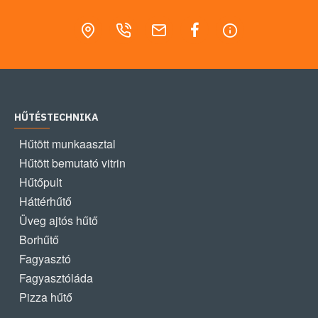
HŰTÉSTECHNIKA
Hűtött munkaasztal
Hűtött bemutató vitrin
Hűtőpult
Háttérhűtő
Üveg ajtós hűtő
Borhűtő
Fagyasztó
Fagyasztóláda
Pizza hűtő