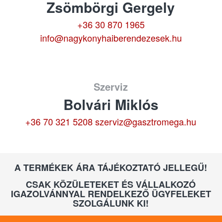
Zsömbörgi Gergely
+36 30 870 1965
info@nagykonyhaiberendezesek.hu
Szerviz
Bolvári Miklós
+36 70 321 5208
szerviz@gasztromega.hu
A TERMÉKEK ÁRA TÁJÉKOZTATÓ JELLEGŰ!
CSAK KÖZÜLETEKET ÉS VÁLLALKOZÓ
IGAZOLVÁNNYAL RENDELKEZŐ ÜGYFELEKET
SZOLGÁLUNK KI!