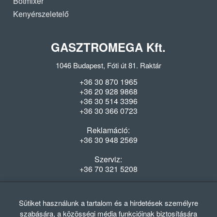
Botmixer
Kenyérszeletelő
GASZTROMEGA Kft.
1046 Budapest, Fóti út 81. Raktár
+36 30 870 1965
+36 20 928 9868
+36 30 514 3396
+36 30 366 0723
Reklamáció:
+36 30 948 2569
Szerviz:
+36 70 321 5208
Nyitvatartás
Hétfő-Péntek: 08:00-16:30
Sütiket használunk a tartalom és a hirdetések személyre
szabására, a közösségi média funkcióinak biztosítására