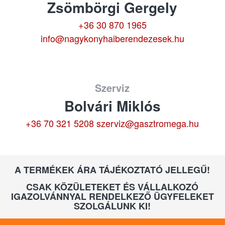
Zsömbörgi Gergely
+36 30 870 1965
info@nagykonyhaiberendezesek.hu
Szerviz
Bolvári Miklós
+36 70 321 5208
szerviz@gasztromega.hu
A TERMÉKEK ÁRA TÁJÉKOZTATÓ JELLEGŰ!
CSAK KÖZÜLETEKET ÉS VÁLLALKOZÓ
IGAZOLVÁNNYAL RENDELKEZŐ ÜGYFELEKET
SZOLGÁLUNK KI!