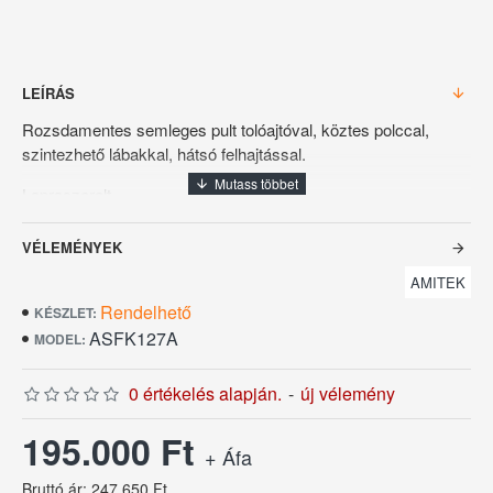
LEÍRÁS
Rozsdamentes semleges pult tolóajtóval, köztes polccal,
szintezhető lábakkal, hátsó felhajtással.
Lapraszerelt.
Méret: 120x70x95 cm.
VÉLEMÉNYEK
Az euro árfolyam ingadozása miatt az árváltoztatás jogát
AMITEK
fenntartjuk!
Rendelhető
KÉSZLET:
ASFK127A
MODEL:
0 értékelés alapján.
-
új vélemény
195.000 Ft
+ Áfa
Bruttó ár: 247.650 Ft