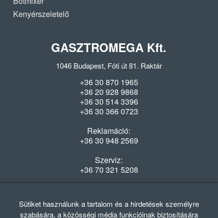
Botmixer
Kenyérszeletelő
GASZTROMEGA Kft.
1046 Budapest, Fóti út 81. Raktár
+36 30 870 1965
+36 20 928 9868
+36 30 514 3396
+36 30 366 0723
Reklamáció:
+36 30 948 2569
Szerviz:
+36 70 321 5208
Nyitvatartás
Hétfő-Péntek: 08:00-16:30
Sütiket használunk a tartalom és a hirdetések személyre
szabására, a közösségi média funkcióinak biztosítására