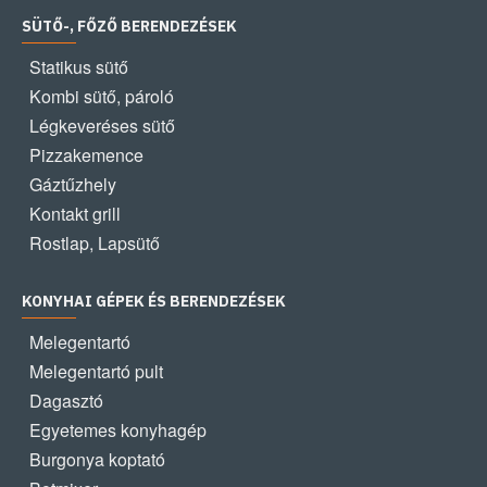
SÜTŐ-, FŐZŐ BERENDEZÉSEK
Statikus sütő
Kombi sütő, pároló
Légkeveréses sütő
Pizzakemence
Gáztűzhely
Kontakt grill
Rostlap, Lapsütő
KONYHAI GÉPEK ÉS BERENDEZÉSEK
Melegentartó
Melegentartó pult
Dagasztó
Egyetemes konyhagép
Burgonya koptató