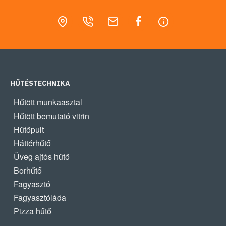
HŰTÉSTECHNIKA
Hűtött munkaasztal
Hűtött bemutató vitrin
Hűtőpult
Háttérhűtő
Üveg ajtós hűtő
Borhűtő
Fagyasztó
Fagyasztóláda
Pizza hűtő