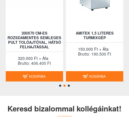
200X70 CM-ES
AMITEK 1,5 LITERES
A
S
ROZSDAMENTES SEMLEGES
TURMIXGÉP
PULT TOLÓAJTÓVAL, HÁTSÓ
FELHAJTÁSSAL
150.000 Ft + Áfa
Brutto: 190.500 Ft
320.000 Ft + Áfa
Brutto: 406.400 Ft
KOSÁRBA
KOSÁRBA
Keresd bizalommal kollégáinkat!