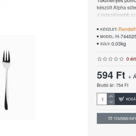
Tükörfényes políro
készült Alpha süt
a legszélesebb sz
evőeszközcsalád 
Rendel
helyét. Ezt a süte
KÉSZLET:
H-74402
Három milliméter
MODEL:
0.03kg
megnyugtató érzeté
SÚLY:
pótlási garanciáva
0 ér
594 Ft
+ Á
Bruttó ár: 754 Ft
KOSÁ
TOVÁBBI IN