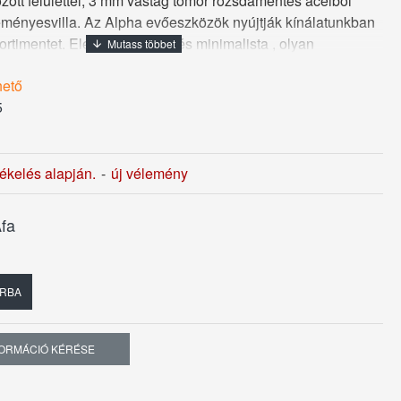
zott felülettel, 3 mm vastag tömör rozsdamentes acélból
eményesvilla. Az Alpha evőeszközök nyújtják kínálatunkban
ortimentet. Elegáns, kecses és minimalista , olyan
ami minden helyzetben megállja a
hető
ményesvillát a Sola Swiss AG Svájci gyárában készítették.
5
es anyagvastagságból fakadó meggyőzősúlya a minőség
t sugallja használójának, ezt a süteményesvillát is öt év
l kínáljuk.
tékelés alapján.
-
új vélemény
fa
RBA
FORMÁCIÓ KÉRÉSE