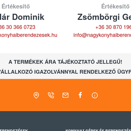
Értékesítő
Értékesítő
lár Dominik
Zsömbörgi Ge
36 30 366 0723
+36 30 870 19
konyhaiberendezesek.hu
info@nagykonyhaiberen
A TERMÉKEK ÁRA TÁJÉKOZTATÓ JELLEGŰ!
VÁLLALKOZÓ IGAZOLVÁNNYAL RENDELKEZŐ ÜGYF