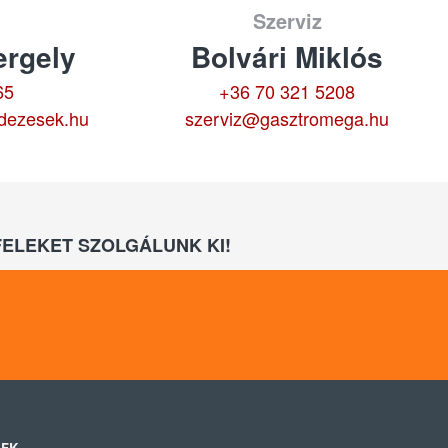
Szerviz
rgely
Bolvári Miklós
65
+36 70 321 5208
dezesek.hu
szerviz@gasztromega.hu
ELEKET SZOLGÁLUNK KI!