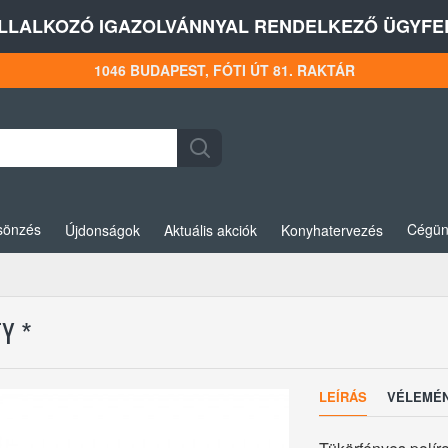
LLALKOZÓ IGAZOLVÁNNYAL RENDELKEZŐ ÜGYFEL
1046 BUDAPEST, FÓTI ÚT 81. RAKTÁR
sönzés
Cégün
Újdonságok
Aktuális akciók
Konyhatervezés
Y *
LEÍRÁS
VÉLEMÉ