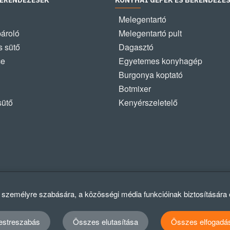
BERENDEZÉSEK
KONYHAI GÉPEK ÉS BERENDEZÉ
Melegentartó
pároló
Melegentartó pult
 sütő
Dagasztó
ce
Egyetemes konyhagép
Burgonya koptató
Botmixer
sütő
Kenyérszeletelő
k személyre szabására, a közösségi média funkcióinak biztosítására
estreszabás
Összes elutasítása
Összes elfogadá
Ad