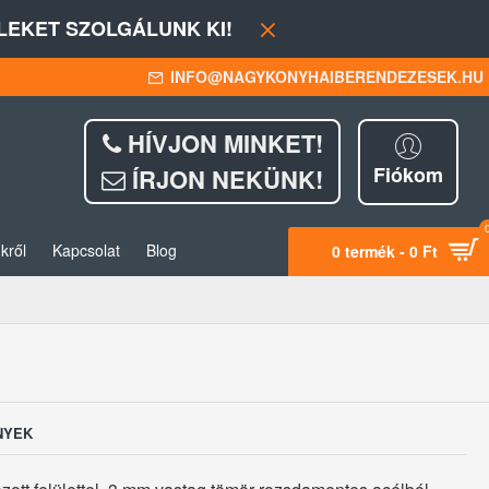
EKET SZOLGÁLUNK KI!
INFO@NAGYKONYHAIBERENDEZESEK.HU
HÍVJON MINKET!
Fiókom
ÍRJON NEKÜNK!
kről
Kapcsolat
Blog
0 termék - 0 Ft
NYEK