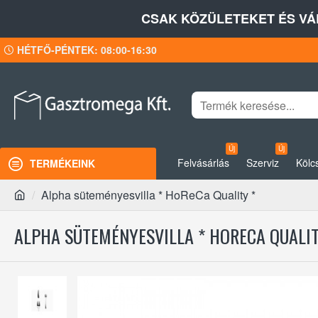
CSAK KÖZÜLETEKET ÉS VÁ
HÉTFŐ-PÉNTEK: 08:00-16:30
Új
Új
Felvásárlás
Szerviz
Kölc
TERMÉKEINK
Alpha süteményesvilla * HoReCa Quality *
ALPHA SÜTEMÉNYESVILLA * HORECA QUALIT