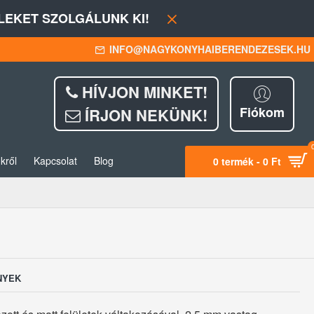
EKET SZOLGÁLUNK KI!
INFO@NAGYKONYHAIBERENDEZESEK.HU
HÍVJON MINKET!
Fiókom
ÍRJON NEKÜNK!
kről
Kapcsolat
Blog
0 termék - 0 Ft
NYEK