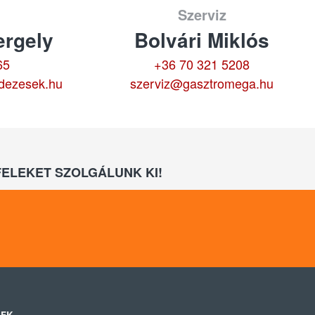
Szerviz
rgely
Bolvári Miklós
65
+36 70 321 5208
dezesek.hu
szerviz@gasztromega.hu
ELEKET SZOLGÁLUNK KI!