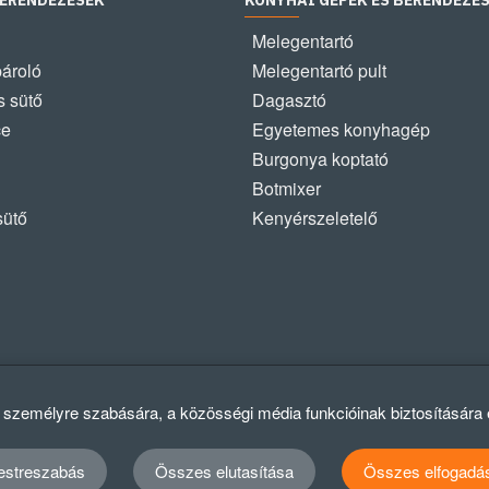
BERENDEZÉSEK
KONYHAI GÉPEK ÉS BERENDEZÉ
Melegentartó
pároló
Melegentartó pult
 sütő
Dagasztó
ce
Egyetemes konyhagép
Burgonya koptató
Botmixer
sütő
Kenyérszeletelő
k személyre szabására, a közösségi média funkcióinak biztosítására
estreszabás
Összes elutasítása
Összes elfogadá
Ad