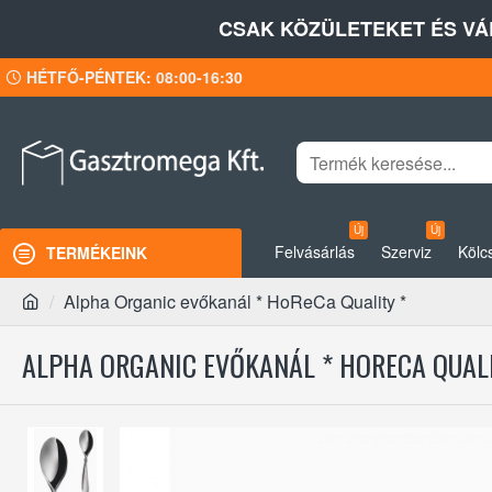
CSAK KÖZÜLETEKET ÉS VÁ
HÉTFŐ-PÉNTEK: 08:00-16:30
Új
Új
Felvásárlás
Szerviz
Kölc
TERMÉKEINK
Alpha Organic evőkanál * HoReCa Quality *
ALPHA ORGANIC EVŐKANÁL * HORECA QUALI