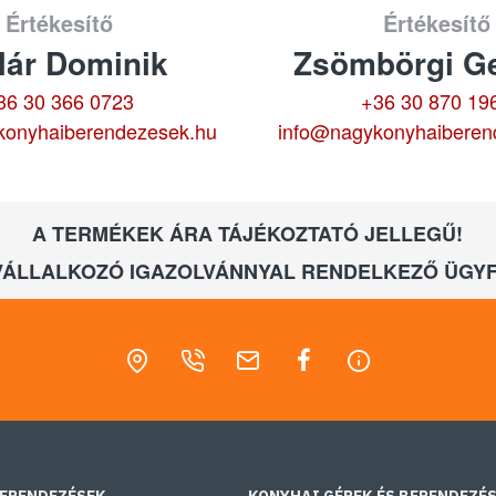
Értékesítő
Értékesítő
lár Dominik
Zsömbörgi Ge
36 30 366 0723
+36 30 870 19
konyhaiberendezesek.hu
info@nagykonyhaiberen
A TERMÉKEK ÁRA TÁJÉKOZTATÓ JELLEGŰ!
VÁLLALKOZÓ IGAZOLVÁNNYAL RENDELKEZŐ ÜGYF