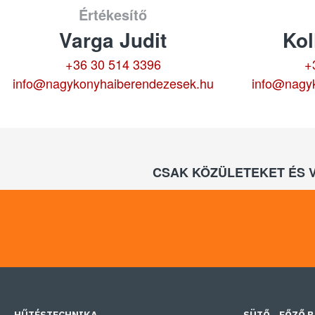
Értékesítő
Varga Judit
Kol
+36 30 514 3396
+
info@nagykonyhaiberendezesek.hu
info@nagy
CSAK KÖZÜLETEKET ÉS 