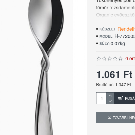
Tükörfényes políro
tömör rozsdamente
Organic evőeszköz
mintha selyem sza
Rendel
gyárában készítet
KÉSZLET:
H-77200
fakadó meggyőzős
MODEL:
0.07kg
használójának, ezt
SÚLY:
0 ér
1.061 F
Bruttó ár: 1.347 Ft
KOSÁ
TOVÁBBI IN