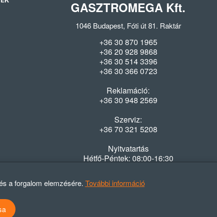
SEK
GASZTROMEGA Kft.
1046 Budapest, Fóti út 81. Raktár
+36 30 870 1965
+36 20 928 9868
+36 30 514 3396
+36 30 366 0723
Reklamáció:
+36 30 948 2569
Szerviz:
+36 70 321 5208
Nyitvatartás
Hétfő-Péntek: 08:00-16:30
 és a forgalom elemzésére.
További információ
sa
atvédelmi szabályzat
ÁSZF
Elállási nyilatkozat
Elállási tájékoztató