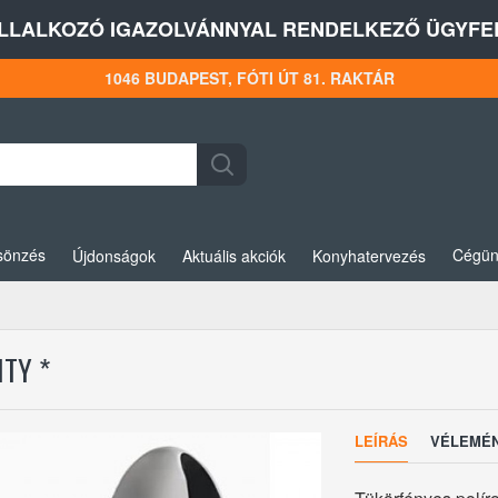
LLALKOZÓ IGAZOLVÁNNYAL RENDELKEZŐ ÜGYFEL
1046 BUDAPEST, FÓTI ÚT 81. RAKTÁR
sönzés
Cégün
Újdonságok
Aktuális akciók
Konyhatervezés
TY *
LEÍRÁS
VÉLEMÉ