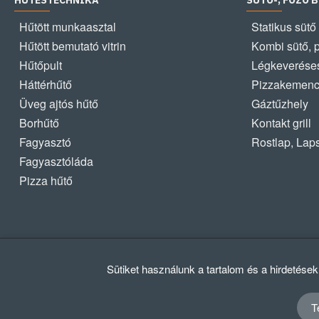
HŰTÉSTECHNIKA
SÜTŐ-, FŐZŐ 
Hűtött munkaasztal
Statikus sütő
Hűtött bemutató vitrin
Kombi sütő, 
Hűtőpult
Légkeveréses
Háttérhűtő
Pizzakemen
Üveg ajtós hűtő
Gáztűzhely
Borhűtő
Kontakt grill
Fagyasztó
Rostlap, Lap
Fagyasztóláda
Pizza hűtő
Sütiket használunk a tartalom és a hirdetése
T
© 2012 - 2024 GASZTRΩMEGA Kft.