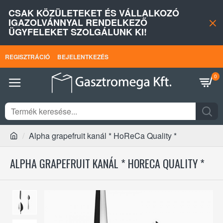
CSAK KÖZÜLETEKET ÉS VÁLLALKOZÓ
IGAZOLVÁNNYAL RENDELKEZŐ
ÜGYFELEKET SZOLGÁLUNK KI!
REGISZTRÁCIÓ
BEJELENTKEZÉS
0
Alpha grapefruit kanál * HoReCa Quality *
ALPHA GRAPEFRUIT KANÁL * HORECA QUALITY *