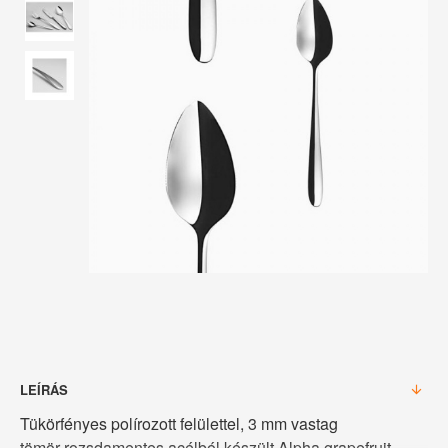
LEÍRÁS
Tükörfényes polírozott felülettel, 3 mm vastag
tömör rozsdamentes acélból készült Alpha grapefruit