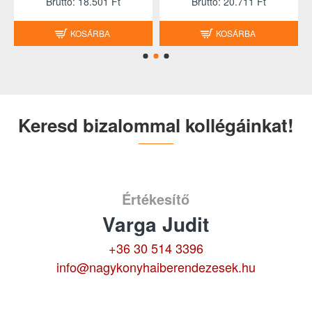
Brutto: 18.501 Ft
Brutto: 20.711 Ft
KOSÁRBA
KOSÁRBA
Keresd bizalommal kollégáinkat!
Értékesítő
Varga Judit
+36 30 514 3396
info@nagykonyhaiberendezesek.hu