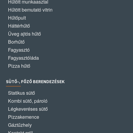
Hűtött munkaasztal
Hűtött bemutató vitrin
Hűtőpult
Háttérhűtő
Üveg ajtós hűtő
Borhűtő
Fagyasztó
Fagyasztóláda
Pizza hűtő
SÜTŐ-, FŐZŐ BERENDEZÉSEK
Statikus sütő
Kombi sütő, pároló
Légkeveréses sütő
Pizzakemence
Gáztűzhely
Kontakt grill