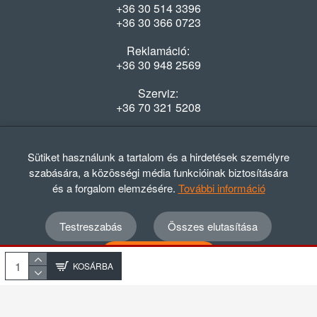
+36 30 514 3396
+36 30 366 0723
Reklamáció:
+36 30 948 2569
Szerviz:
+36 70 321 5208
Nyitvatartás
Hétfő-Péntek: 08:00-16:30
Sütiket használunk a tartalom és a hirdetések személyre
szabására, a közösségi média funkcióinak biztosítására
és a forgalom elemzésére.
További információ
Testreszabás
Összes elutasítása
© 2012 - 2024 GASZTRΩMEGA Kft.
Adatvédelmi szabályzat
ÁSZF
Elállási nyilatkozat
Összes elfogadása
Elállási tájékoztató
KOSÁRBA