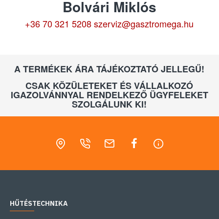
Bolvári Miklós
+36 70 321 5208
szerviz@gasztromega.hu
A TERMÉKEK ÁRA TÁJÉKOZTATÓ JELLEGŰ!
CSAK KÖZÜLETEKET ÉS VÁLLALKOZÓ
IGAZOLVÁNNYAL RENDELKEZŐ ÜGYFELEKET
SZOLGÁLUNK KI!
HŰTÉSTECHNIKA