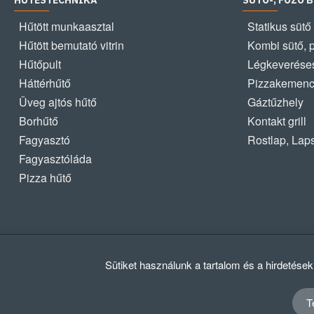
HŰTÉSTECHNIKA
SÜTŐ-, FŐZŐ 
Hűtött munkaasztal
Statikus sütő
Hűtött bemutató vitrin
Kombi sütő, 
Hűtőpult
Légkeveréses
Háttérhűtő
Pizzakemen
Üveg ajtós hűtő
Gáztűzhely
Borhűtő
Kontakt grill
Fagyasztó
Rostlap, Lap
Fagyasztóláda
Pizza hűtő
Sütiket használunk a tartalom és a hirdetése
T
© 2012 - 2024 GASZTRΩMEGA Kft.