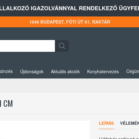
LLALKOZÓ IGAZOLVÁNNYAL RENDELKEZŐ ÜGYFEL
1046 BUDAPEST, FÓTI ÚT 81. RAKTÁR
sönzés
Cégün
Újdonságok
Aktuális akciók
Konyhatervezés
1 CM
LEÍRÁS
VÉLEMÉ