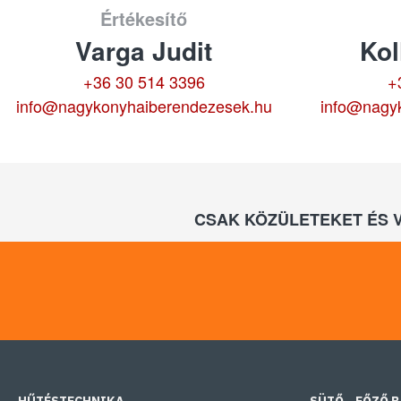
Értékesítő
Varga Judit
Kol
+36 30 514 3396
+
info@nagykonyhaiberendezesek.hu
info@nagy
CSAK KÖZÜLETEKET ÉS 