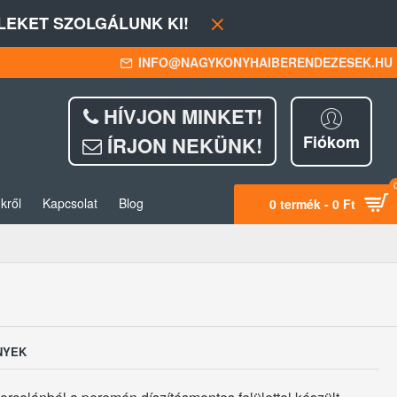
EKET SZOLGÁLUNK KI!
INFO@NAGYKONYHAIBERENDEZESEK.HU
HÍVJON MINKET!
Fiókom
ÍRJON NEKÜNK!
kről
Kapcsolat
Blog
0 termék - 0 Ft
NYEK