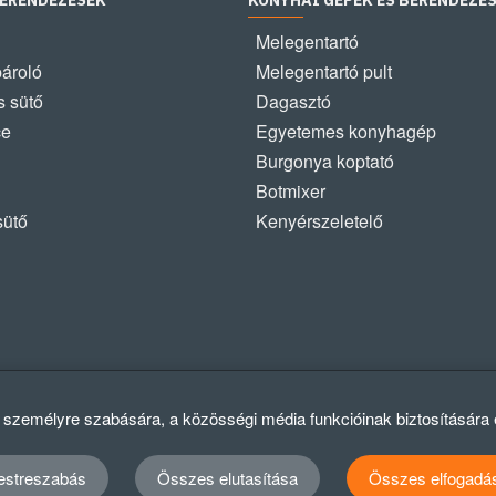
BERENDEZÉSEK
KONYHAI GÉPEK ÉS BERENDEZÉ
Melegentartó
pároló
Melegentartó pult
 sütő
Dagasztó
ce
Egyetemes konyhagép
Burgonya koptató
Botmixer
sütő
Kenyérszeletelő
k személyre szabására, a közösségi média funkcióinak biztosítására
estreszabás
Összes elutasítása
Összes elfogadá
Ad