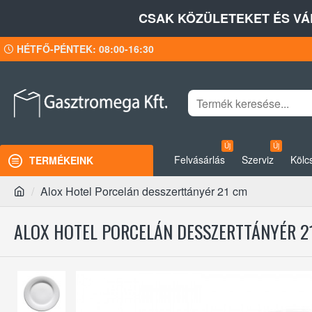
CSAK KÖZÜLETEKET ÉS VÁ
HÉTFŐ-PÉNTEK: 08:00-16:30
Új
Új
Felvásárlás
Szerviz
Kölc
TERMÉKEINK
Alox Hotel Porcelán desszerttányér 21 cm
ALOX HOTEL PORCELÁN DESSZERTTÁNYÉR 2