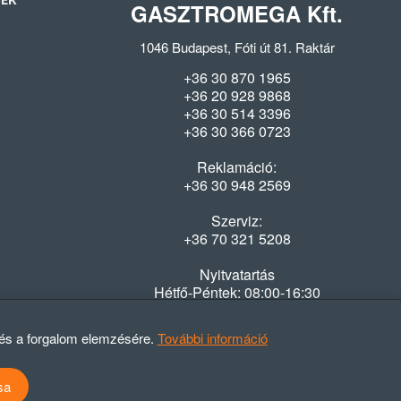
SEK
GASZTROMEGA Kft.
1046 Budapest, Fóti út 81. Raktár
+36 30 870 1965
+36 20 928 9868
+36 30 514 3396
+36 30 366 0723
Reklamáció:
+36 30 948 2569
Szerviz:
+36 70 321 5208
Nyitvatartás
Hétfő-Péntek: 08:00-16:30
 és a forgalom elemzésére.
További információ
sa
atvédelmi szabályzat
ÁSZF
Elállási nyilatkozat
Elállási tájékoztató