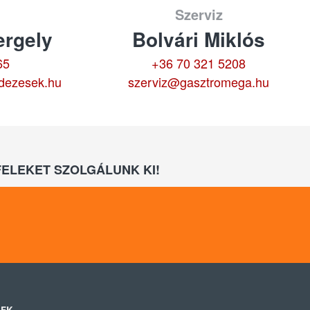
Szerviz
rgely
Bolvári Miklós
65
+36 70 321 5208
dezesek.hu
szerviz@gasztromega.hu
ELEKET SZOLGÁLUNK KI!