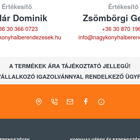
Értékesítő
Értékesítő
lár Dominik
Zsömbörgi Ge
36 30 366 0723
+36 30 870 19
konyhaiberendezesek.hu
info@nagykonyhaiberen
A TERMÉKEK ÁRA TÁJÉKOZTATÓ JELLEGŰ!
VÁLLALKOZÓ IGAZOLVÁNNYAL RENDELKEZŐ ÜGYF