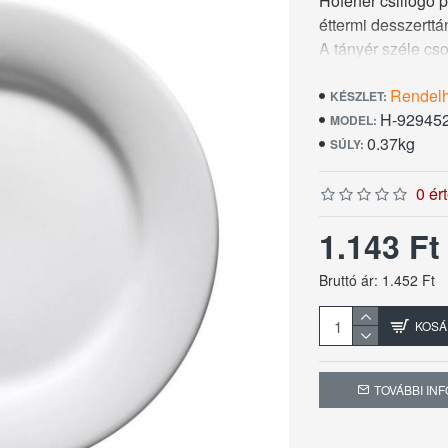
Hófehér csillogó p
éttermi desszertt
A tányér széle cso
oldala a karcolód
Rendel
miatt. Ezek a tula
KÉSZLET:
H-92945
vásárlástól számít
MODEL:
0.37kg
SÚLY:
0 ér
1.143 F
Bruttó ár: 1.452 Ft
KOSÁ
TOVÁBBI IN