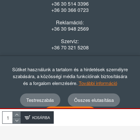
+36 30 514 3396
+36 30 366 0723
Reklamáció:
+36 30 948 2569
Szerviz:
+36 70 321 5208
Nyitvatartás
Hétfő-Péntek: 08:00-16:30
Sütiket használunk a tartalom és a hirdetések személyre
szabására, a közösségi média funkcióinak biztosítására
és a forgalom elemzésére.
További információ
Testreszabás
Összes elutasítása
© 2012 - 2024 GASZTRΩMEGA Kft.
Adatvédelmi szabályzat
ÁSZF
Elállási nyilatkozat
Összes elfogadása
Elállási tájékoztató
KOSÁRBA