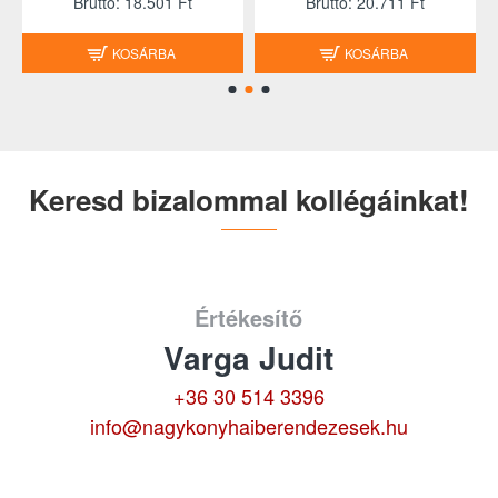
Brutto: 18.501 Ft
Brutto: 20.711 Ft
KOSÁRBA
KOSÁRBA
Keresd bizalommal kollégáinkat!
Értékesítő
Varga Judit
+36 30 514 3396
info@nagykonyhaiberendezesek.hu