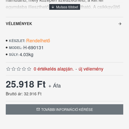
egymásba illeszthető, könnyen szállítható. A csikkgyűjtő
rács horganyzott. Adunk hozzá egy csomag
szárazhomokot, erre kell a csikkgyűjtőrácsot helyezni, így
VÉLEMÉNYEK
a hamu és homok keveredik a csikk pedig a kiemelhető
ráccsal könnyen kiszedhető ezáltal könnyen tisztítható.
Rendelhető
Magassága 60 cm, átmérője 40 cm.
KÉSZLET:
H-690131
MODEL:
4.03kg
SÚLY:
0 értékelés alapján.
-
új vélemény
25.918 Ft
+ Áfa
Bruttó ár: 32.916 Ft
TOVÁBBI INFORMÁCIÓ KÉRÉSE