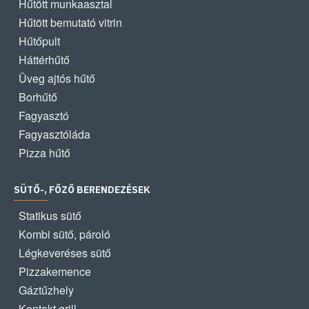
Hűtött munkaasztal
Hűtött bemutató vitrin
Hűtőpult
Háttérhűtő
Üveg ajtós hűtő
Borhűtő
Fagyasztó
Fagyasztóláda
Pizza hűtő
SÜTŐ-, FŐZŐ BERENDEZÉSEK
Statikus sütő
Kombi sütő, pároló
Légkeveréses sütő
Pizzakemence
Gáztűzhely
Kontakt grill