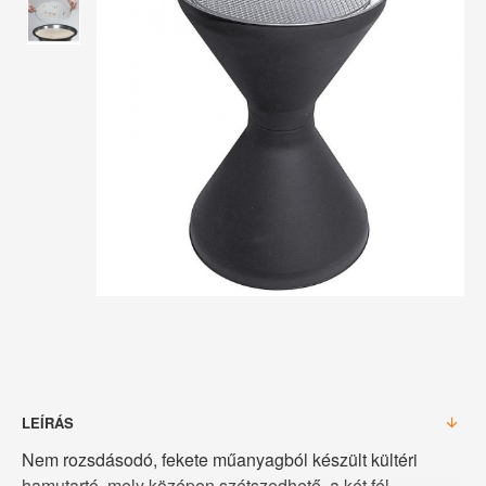
LEÍRÁS
Nem rozsdásodó, fekete műanyagból készült kültéri
hamutartó, mely középen szétszedhető, a két fél