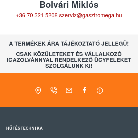
Bolvári Miklós
+36 70 321 5208
szerviz@gasztromega.hu
A TERMÉKEK ÁRA TÁJÉKOZTATÓ JELLEGŰ!
CSAK KÖZÜLETEKET ÉS VÁLLALKOZÓ
IGAZOLVÁNNYAL RENDELKEZŐ ÜGYFELEKET
SZOLGÁLUNK KI!
HŰTÉSTECHNIKA