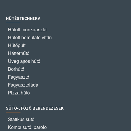
HŰTÉSTECHNIKA
Hűtött munkaasztal
Hűtött bemutató vitrin
Hűtőpult
Háttérhűtő
Üveg ajtós hűtő
Borhűtő
Fagyasztó
Fagyasztóláda
Pizza hűtő
SÜTŐ-, FŐZŐ BERENDEZÉSEK
Statikus sütő
Kombi sütő, pároló