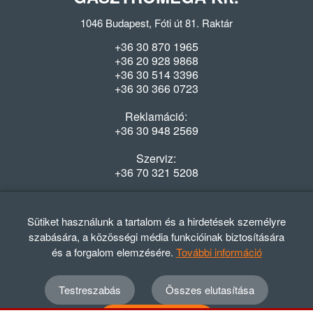
1046 Budapest, Fóti út 81. Raktár
+36 30 870 1965
+36 20 928 9868
+36 30 514 3396
+36 30 366 0723
Reklamáció:
+36 30 948 2569
Szerviz:
+36 70 321 5208
Nyitvatartás
Hétfő-Péntek: 08:00-16:30
Sütiket használunk a tartalom és a hirdetések személyre
szabására, a közösségi média funkcióinak biztosítására
és a forgalom elemzésére.
További információ
Testreszabás
Összes elutasítása
© 2012 - 2024 GASZTRΩMEGA Kft.