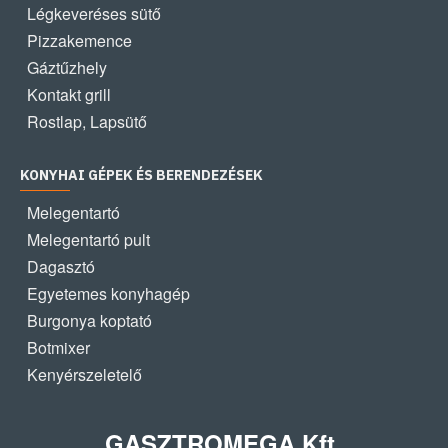
Légkeveréses sütő
Pizzakemence
Gáztűzhely
Kontakt grill
Rostlap, Lapsütő
KONYHAI GÉPEK ÉS BERENDEZÉSEK
Melegentartó
Melegentartó pult
Dagasztó
Egyetemes konyhagép
Burgonya koptató
Botmixer
Kenyérszeletelő
GASZTROMEGA Kft.