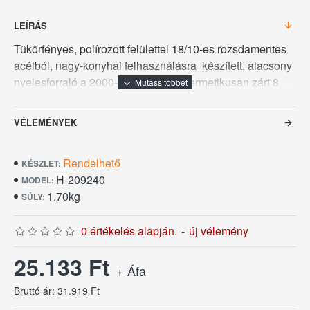
LEÍRÁS
Tükörfényes, polírozott felülettel 18/10-es rozsdamentes
acélból, nagy-konyhai felhasználásra készített, alacsony
nyelesforraló a 2000-as szériából, hermetikusan zárt 8
mm vastag kapszulázott szendvics talppal mely minden
főzési módot lehetővé tesz, űrtartalma 4,5 L, belső
VÉLEMÉNYEK
átmérője 24 cm, talp átmérője 21 cm, magassága 11
cm.
Rendelhető
KÉSZLET:
H-209240
MODEL:
1.70kg
SÚLY:
0 értékelés alapján.
-
új vélemény
25.133 Ft
+ Áfa
Bruttó ár: 31.919 Ft