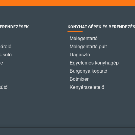
BERENDEZÉSEK
KONYHAI GÉPEK ÉS BERENDEZÉ
Melegentartó
pároló
Melegentartó pult
 sütő
Dagasztó
ce
Egyetemes konyhagép
Burgonya koptató
Botmixer
sütő
Kenyérszeletelő