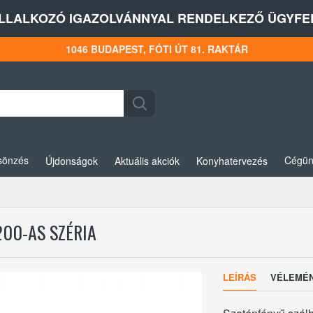
LLALKOZÓ IGAZOLVÁNNYAL RENDELKEZŐ ÜGYFEL
1046 BUDAPEST, FÓTI ÚT 81. RAKTÁR
sönzés
Cégün
Újdonságok
Aktuális akciók
Konyhatervezés
200-AS SZÉRIA
LEÍRÁS
VÉLEMÉ