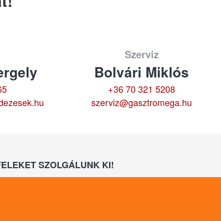
t!
Szerviz
rgely
Bolvári Miklós
65
+36 70 321 5208
dezesek.hu
szerviz@gasztromega.hu
ELEKET SZOLGÁLUNK KI!