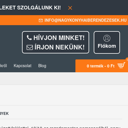
EKET SZOLGÁLUNK KI!
INFO@NAGYKONYHAIBERENDEZESEK.HU
HÍVJON MINKET!
Fiókom
ÍRJON NEKÜNK!
kről
Kapcsolat
Blog
0 termék - 0 Ft
NYEK