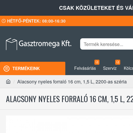
CSAK KÖZÜLETEKET ÉS VÁ
HÉTFŐ-PÉNTEK: 08:00-16:30
Új
Új
Felvásárlás
Szerviz
Kölc
TERMÉKEINK
Alacsony nyeles forraló 16 cm, 1,5 L, 2200-as széria
ALACSONY NYELES FORRALÓ 16 CM, 1,5 L, 2