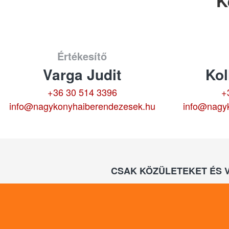
K
Értékesítő
Varga Judit
Kol
+36 30 514 3396
+
info@nagykonyhaiberendezesek.hu
info@nagy
CSAK KÖZÜLETEKET ÉS 