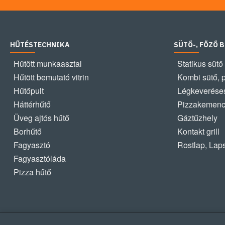
HŰTÉSTECHNIKA
SÜTŐ-, FŐZŐ 
Hűtött munkaasztal
Statikus sütő
Hűtött bemutató vitrin
Kombi sütő, 
Hűtőpult
Légkeveréses
Háttérhűtő
Pizzakemen
Üveg ajtós hűtő
Gáztűzhely
Borhűtő
Kontakt grill
Fagyasztó
Rostlap, Lap
Fagyasztóláda
Pizza hűtő