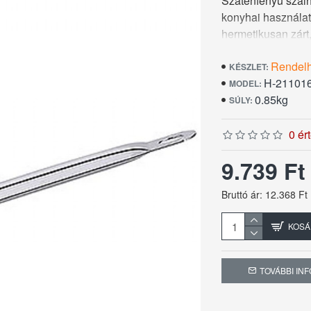
Szaténfényű szálh
konyhai használat
hermetikusan zárt,
peremmel melynek 
Rendel
cm, magassága
KÉSZLET:
H-21101
MODEL:
0.85kg
SÚLY:
0 ér
9.739 F
Bruttó ár: 12.368 Ft
KOSÁ
TOVÁBBI IN