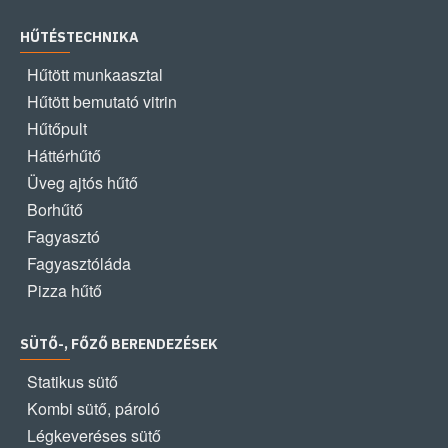
HŰTÉSTECHNIKA
Hűtött munkaasztal
Hűtött bemutató vitrin
Hűtőpult
Háttérhűtő
Üveg ajtós hűtő
Borhűtő
Fagyasztó
Fagyasztóláda
Pizza hűtő
SÜTŐ-, FŐZŐ BERENDEZÉSEK
Statikus sütő
Kombi sütő, pároló
Légkeveréses sütő