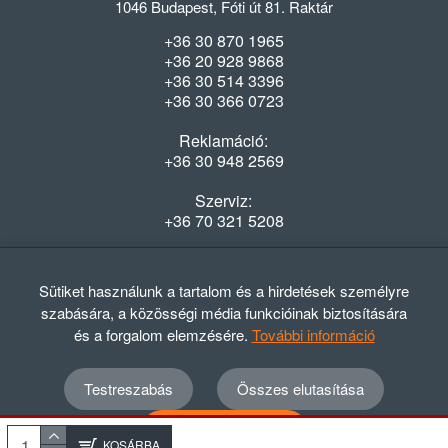
1046 Budapest, Fóti út 81. Raktár
+36 30 870 1965
+36 20 928 9868
+36 30 514 3396
+36 30 366 0723
Reklamáció:
+36 30 948 2569
Szerviz:
+36 70 321 5208
Nyitvatartás
Hétfő-Péntek: 08:00-16:30
Sütiket használunk a tartalom és a hirdetések személyre
szabására, a közösségi média funkcióinak biztosítására
és a forgalom elemzésére.
További információ
Testreszabás
Összes elutasítása
© 2012 - 2024 GASZTRΩMEGA Kft.
Adatvédelmi szabályzat
ÁSZF
Elállási nyilatkozat
Összes elfogadása
Elállási tájékoztató
KOSÁRBA