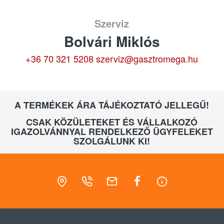
Szerviz
Bolvári Miklós
+36 70 321 5208
szerviz@gasztromega.hu
A TERMÉKEK ÁRA TÁJÉKOZTATÓ JELLEGŰ!
CSAK KÖZÜLETEKET ÉS VÁLLALKOZÓ
IGAZOLVÁNNYAL RENDELKEZŐ ÜGYFELEKET
SZOLGÁLUNK KI!