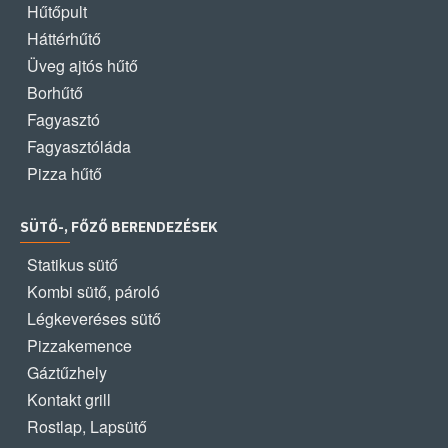
Hűtőpult
Háttérhűtő
Üveg ajtós hűtő
Borhűtő
Fagyasztó
Fagyasztóláda
Pizza hűtő
SÜTŐ-, FŐZŐ BERENDEZÉSEK
Statikus sütő
Kombi sütő, pároló
Légkeveréses sütő
Pizzakemence
Gáztűzhely
Kontakt grill
Rostlap, Lapsütő