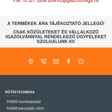
+36 70 321 5208
szerviz@gasztromega.hu
A TERMÉKEK ÁRA TÁJÉKOZTATÓ JELLEGŰ!
CSAK KÖZÜLETEKET ÉS VÁLLALKOZÓ
IGAZOLVÁNNYAL RENDELKEZŐ ÜGYFELEKET
SZOLGÁLUNK KI!
HŰTÉSTECHNIKA
Hűtött munkaasztal
Hűtött bemutató vitrin