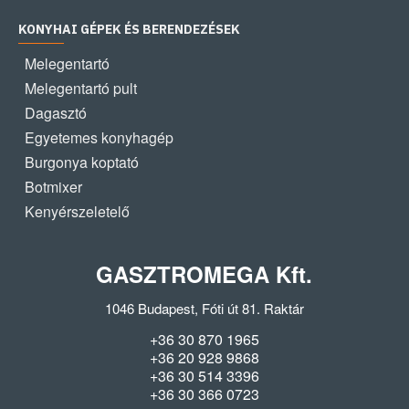
KONYHAI GÉPEK ÉS BERENDEZÉSEK
Melegentartó
Melegentartó pult
Dagasztó
Egyetemes konyhagép
Burgonya koptató
Botmixer
Kenyérszeletelő
GASZTROMEGA Kft.
1046 Budapest, Fóti út 81. Raktár
+36 30 870 1965
+36 20 928 9868
+36 30 514 3396
+36 30 366 0723