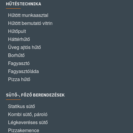
HŰTÉSTECHNIKA
Hűtött munkaasztal
Hűtött bemutató vitrin
Hűtőpult
Háttérhűtő
Üveg ajtós hűtő
Borhűtő
Fagyasztó
Fagyasztóláda
Pizza hűtő
SÜTŐ-, FŐZŐ BERENDEZÉSEK
Statikus sütő
Kombi sütő, pároló
Légkeveréses sütő
Pizzakemence