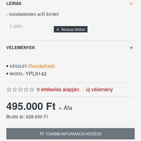
LEÍRÁS
- rozsdamentes acél kivitel
- 3 ajtós
- ventillációs hűtéssel
VÉLEMÉNYEK
- digitális kontroll és hőmérséklet kijelző
- automata leolvasztó rendszer
Rendelhető
KÉSZLET:
YPL9142
MODEL:
Külméret: 1800 x 700 x 800/850 mm
0 értékelés alapján.
-
új vélemény
Hűtés: +2...+10 °C
495.000 Ft
+ Áfa
Feszültség: 230 V
Bruttó ár: 628.650 Ft
Teljesítmény: 0,34 kW
TOVÁBBI INFORMÁCIÓ KÉRÉSE
Súly: 110 kg