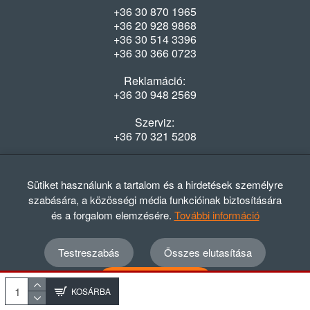
+36 30 870 1965
+36 20 928 9868
+36 30 514 3396
+36 30 366 0723
Reklamáció:
+36 30 948 2569
Szerviz:
+36 70 321 5208
Nyitvatartás
Hétfő-Péntek: 08:00-16:30
Sütiket használunk a tartalom és a hirdetések személyre
szabására, a közösségi média funkcióinak biztosítására
és a forgalom elemzésére.
További információ
Testreszabás
Összes elutasítása
© 2012 - 2024 GASZTRΩMEGA Kft.
Adatvédelmi szabályzat
ÁSZF
Elállási nyilatkozat
Összes elfogadása
Elállási tájékoztató
KOSÁRBA