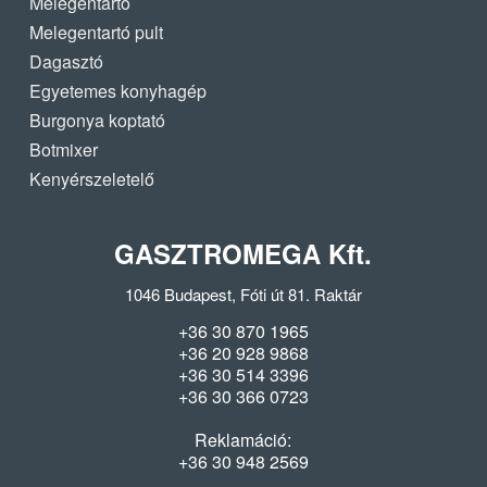
Melegentartó
Melegentartó pult
Dagasztó
Egyetemes konyhagép
Burgonya koptató
Botmixer
Kenyérszeletelő
GASZTROMEGA Kft.
1046 Budapest, Fóti út 81. Raktár
+36 30 870 1965
+36 20 928 9868
+36 30 514 3396
+36 30 366 0723
Reklamáció:
+36 30 948 2569