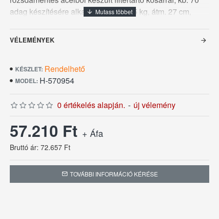
adag készítésére alkalmas, súlya 5,5 kg, átm. 27 cm,
magassága 54 cm. Teljesítménye 230V/1500W.
VÉLEMÉNYEK
Rendelhető
KÉSZLET:
H-570954
MODEL:
0 értékelés alapján.
-
új vélemény
57.210 Ft
+ Áfa
Bruttó ár: 72.657 Ft
TOVÁBBI INFORMÁCIÓ KÉRÉSE