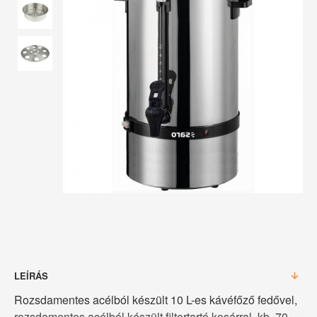
LEÍRÁS
Rozsdamentes acélból készült 10 L-es kávéfőző fedővel,
rozsdamentes acélból készült filtertartó kosárral, kb. 70