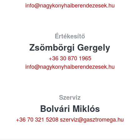
info@nagykonyhaiberendezesek.hu
Értékesítő
Zsömbörgi Gergely
+36 30 870 1965
info@nagykonyhaiberendezesek.hu
Szerviz
Bolvári Miklós
+36 70 321 5208
szerviz@gasztromega.hu