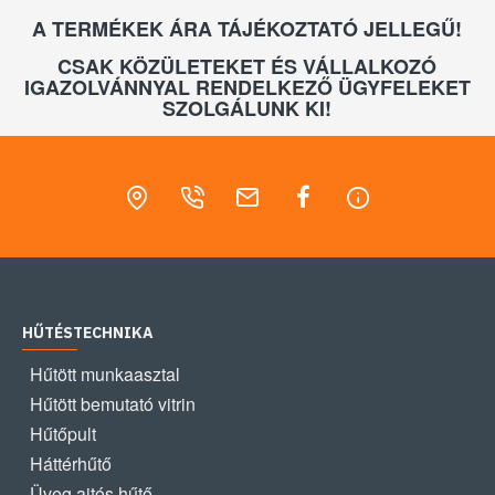
A TERMÉKEK ÁRA TÁJÉKOZTATÓ JELLEGŰ!
CSAK KÖZÜLETEKET ÉS VÁLLALKOZÓ
IGAZOLVÁNNYAL RENDELKEZŐ ÜGYFELEKET
SZOLGÁLUNK KI!
HŰTÉSTECHNIKA
Hűtött munkaasztal
Hűtött bemutató vitrin
Hűtőpult
Háttérhűtő
Üveg ajtós hűtő