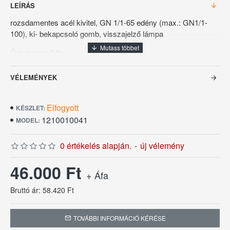
LEÍRÁS
rozsdamentes acél kivitel, GN 1/1-65 edény (max.: GN1/1-
100), ki- bekapcsoló gomb, visszajelző lámpa
Űrtartalom: 9 liter
Hőmérséklet tartomány: 0 - 85°C
VÉLEMÉNYEK
Pontosság: ÷10°C
Elfogyott
KÉSZLET:
Teljesítmény: 0,9W
1210010041
MODEL:
Hálózati feszültség: 230V/1N/50Hz
0 értékelés alapján.
-
új vélemény
Méret:
615x355x280h mm
46.000 Ft
+ Áfa
Bruttó ár: 58.420 Ft
TOVÁBBI INFORMÁCIÓ KÉRÉSE