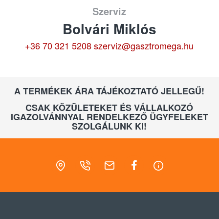
Szerviz
Bolvári Miklós
+36 70 321 5208
szerviz@gasztromega.hu
A TERMÉKEK ÁRA TÁJÉKOZTATÓ JELLEGŰ!
CSAK KÖZÜLETEKET ÉS VÁLLALKOZÓ
IGAZOLVÁNNYAL RENDELKEZŐ ÜGYFELEKET
SZOLGÁLUNK KI!