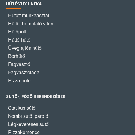
HŰTÉSTECHNIKA
Hűtött munkaasztal
Hűtött bemutató vitrin
Hűtőpult
Háttérhűtő
Üveg ajtós hűtő
Borhűtő
Fagyasztó
Fagyasztóláda
Pizza hűtő
SÜTŐ-, FŐZŐ BERENDEZÉSEK
Statikus sütő
Kombi sütő, pároló
Légkeveréses sütő
Pizzakemence