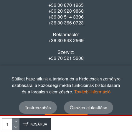
+36 30 870 1965
+36 20 928 9868
+36 30 514 3396
+36 30 366 0723
Reklamáció:
+36 30 948 2569
Szerviz:
+36 70 321 5208
Nyitvatartás
Hétfő-Péntek: 08:00-16:30
Sütiket használunk a tartalom és a hirdetések személyre
szabására, a közösségi média funkcióinak biztosítására
és a forgalom elemzésére.
További információ
Testreszabás
Összes elutasítása
© 2012 - 2024 GASZTRΩMEGA Kft.
Adatvédelmi szabályzat
ÁSZF
Elállási nyilatkozat
Összes elfogadása
Elállási tájékoztató
KOSÁRBA