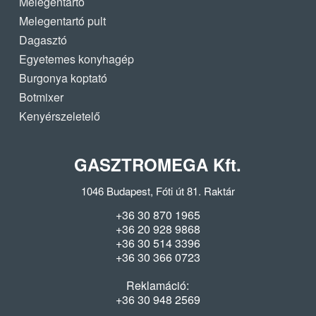
Melegentartó
Melegentartó pult
Dagasztó
Egyetemes konyhagép
Burgonya koptató
Botmixer
Kenyérszeletelő
GASZTROMEGA Kft.
1046 Budapest, Fóti út 81. Raktár
+36 30 870 1965
+36 20 928 9868
+36 30 514 3396
+36 30 366 0723
Reklamáció:
+36 30 948 2569