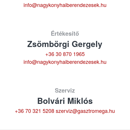
info@nagykonyhaiberendezesek.hu
Értékesítő
Zsömbörgi Gergely
+36 30 870 1965
info@nagykonyhaiberendezesek.hu
Szerviz
Bolvári Miklós
+36 70 321 5208
szerviz@gasztromega.hu