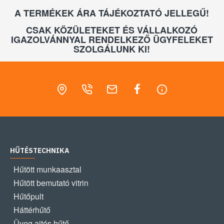
A TERMÉKEK ÁRA TÁJÉKOZTATÓ JELLEGŰ!
CSAK KÖZÜLETEKET ÉS VÁLLALKOZÓ
IGAZOLVÁNNYAL RENDELKEZŐ ÜGYFELEKET
SZOLGÁLUNK KI!
HŰTÉSTECHNIKA
Hűtött munkaasztal
Hűtött bemutató vitrin
Hűtőpult
Háttérhűtő
Üveg ajtós hűtő