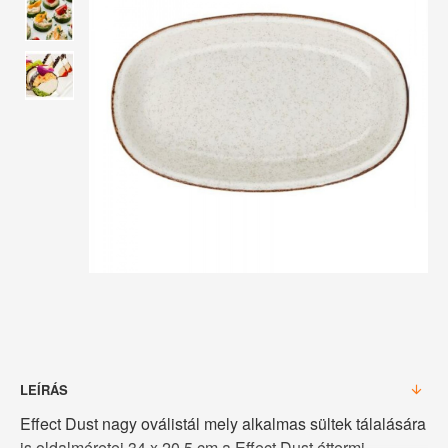
LEÍRÁS
Effect Dust nagy oválistál mely alkalmas sültek tálalására
is oldalméretei 34 x 20,5 cm a Effect Dust éttermi