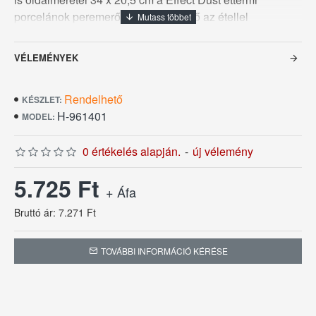
porcelánok peremerősítéssel és felső az étellel
érintkező felületükön, vastagabb üvegréteggel készülnek
ez csorbuláselleni védelmet nyújt a tányérok szélének,
VÉLEMÉNYEK
illetve fokozottabban ellenállnak a karcolódásoknak.
Ezek a kedvező tulajdonságok garanciát nyújtanak a
Rendelhető
hosszú élettartamra. Öt év pótlási garanciával kínáljuk ezt
KÉSZLET:
H-961401
a hosszúélettartamú éttermiporcelán termékcsaládot.
MODEL:
0 értékelés alapján.
-
új vélemény
5.725 Ft
+ Áfa
Bruttó ár: 7.271 Ft
TOVÁBBI INFORMÁCIÓ KÉRÉSE