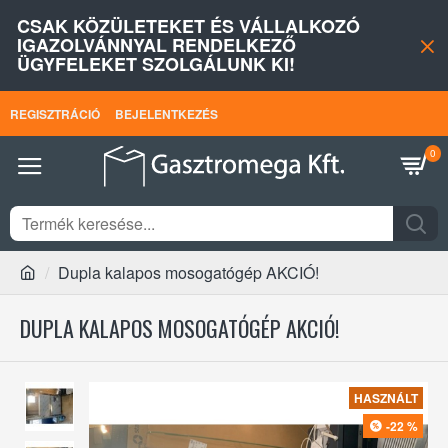
CSAK KÖZÜLETEKET ÉS VÁLLALKOZÓ
IGAZOLVÁNNYAL RENDELKEZŐ
ÜGYFELEKET SZOLGÁLUNK KI!
REGISZTRÁCIÓ
BEJELENTKEZÉS
0
Dupla kalapos mosogatógép AKCIÓ!
DUPLA KALAPOS MOSOGATÓGÉP AKCIÓ!
HASZNÁLT
-22 %