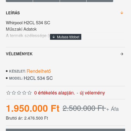
LEÍRÁS
Whirpool H2CL 534 SC
Műszaki Adatok
A termék szélessége (mm): 1181
A termék mélysége (mm): 796
A termék magassága (mm): 1675
VÉLEMÉNYEK
A csomagolt termék szélessége (mm): 1300
A csomagolt termék mélysége (mm): 1000
A csomagolt termék mélysége (mm): 1900
Rendelhető
KÉSZLET:
Nettó súly (kg): 220
H2CL 534 SC
MODEL:
Bruttó súly (kg): 231
Feszültség (V): 400/3N
0 értékelés alapján.
-
új vélemény
Frekvencia (Hz): 50
Motorteljesítmény (W): 22200
1.950.000 Ft
2.500.000 Ft
+ Áfa
Az öblítés vízfogyasztása (l): 2
Tulajdonságok:
Bruttó ár: 2.476.500 Ft
A kosár mérete (mélység x szélesség mm): 500x500
Maximális edénymagasság (mm): 430