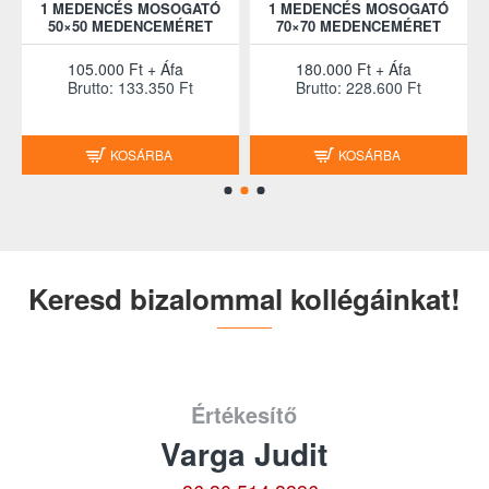
1 MEDENCÉS MOSOGATÓ
1 MEDENCÉS MOSOGATÓ
Beépített ozmózisrendszer: Nem
Ó
50×50 MEDENCEMÉRET
70×70 MEDENCEMÉRET
Túlfolyás elleni védelem: Nem
Állapot: új
105.000 Ft + Áfa
180.000 Ft + Áfa
Garancia: 1 év
Brutto: 133.350 Ft
Brutto: 228.600 Ft
KOSÁRBA
KOSÁRBA
Keresd bizalommal kollégáinkat!
Értékesítő
Varga Judit