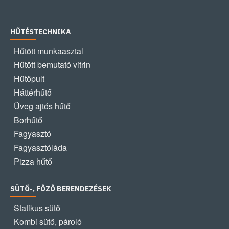
HŰTÉSTECHNIKA
Hűtött munkaasztal
Hűtött bemutató vitrin
Hűtőpult
Háttérhűtő
Üveg ajtós hűtő
Borhűtő
Fagyasztó
Fagyasztóláda
Pizza hűtő
SÜTŐ-, FŐZŐ BERENDEZÉSEK
Statikus sütő
Kombi sütő, pároló