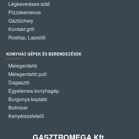
Légkeveréses sütő
Pizzakemence
Gáztűzhely
Kontakt grill
Rostlap, Lapsütő
KONYHAI GÉPEK ÉS BERENDEZÉSEK
Melegentartó
Melegentartó pult
Dagasztó
Egyetemes konyhagép
Burgonya koptató
Botmixer
Kenyérszeletelő
GASZTROMEGA Kft.