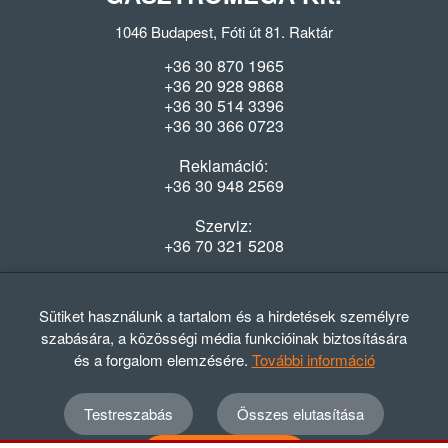
1046 Budapest, Fóti út 81. Raktár
+36 30 870 1965
+36 20 928 9868
+36 30 514 3396
+36 30 366 0723
Reklamáció:
+36 30 948 2569
Szerviz:
+36 70 321 5208
Nyitvatartás
Hétfő-Péntek: 08:00-16:30
Sütiket használunk a tartalom és a hirdetések személyre
szabására, a közösségi média funkcióinak biztosítására
és a forgalom elemzésére.
További információ
Testreszabás
Összes elutasítása
© 2012 - 2024 GASZTRΩMEGA Kft.