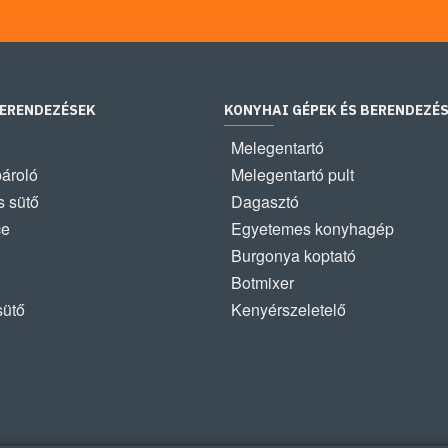
BERENDEZÉSEK
KONYHAI GÉPEK ÉS BERENDEZÉ
Melegentartó
pároló
Melegentartó pult
 sütő
Dagasztó
ce
Egyetemes konyhagép
Burgonya koptató
Botmixer
sütő
Kenyérszeletelő