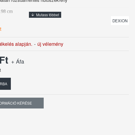
 198 cm
DEXION
es
t
tékelés alapján.
-
új vélemény
 Ft
+ Áfa
t
RBA
FORMÁCIÓ KÉRÉSE