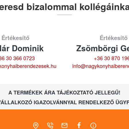
eresd bizalommal kollégáinka
Értékesítő
Értékesítő
lár Dominik
Zsömbörgi Ge
36 30 366 0723
+36 30 870 19
konyhaiberendezesek.hu
info@nagykonyhaiberen
A TERMÉKEK ÁRA TÁJÉKOZTATÓ JELLEGŰ!
VÁLLALKOZÓ IGAZOLVÁNNYAL RENDELKEZŐ ÜGYF