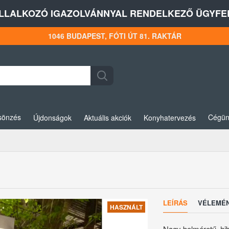
LLALKOZÓ IGAZOLVÁNNYAL RENDELKEZŐ ÜGYFEL
1046 BUDAPEST, FÓTI ÚT 81. RAKTÁR
sönzés
Cégün
Újdonságok
Aktuális akciók
Konyhatervezés
LEÍRÁS
VÉLEMÉ
HASZNÁLT
Nagy belméretű, hi