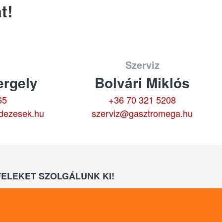
t!
Szerviz
rgely
Bolvári Miklós
65
+36 70 321 5208
dezesek.hu
szerviz@gasztromega.hu
ELEKET SZOLGÁLUNK KI!