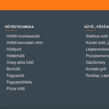
HŰTÉSTECHNIKA
SÜTŐ-, FŐZŐ 
Hűtött munkaasztal
Statikus sütő
Hűtött bemutató vitrin
Kombi sütő, 
Hűtőpult
Légkeveréses
Háttérhűtő
Pizzakemen
Üveg ajtós hűtő
Gáztűzhely
Borhűtő
Kontakt grill
Fagyasztó
Rostlap, Lap
Fagyasztóláda
Pizza hűtő