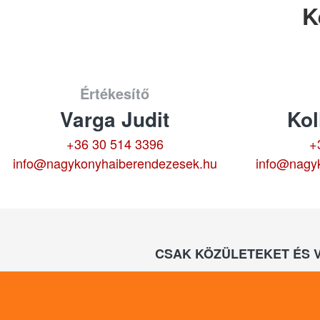
K
Értékesítő
Varga Judit
Kol
+36 30 514 3396
+
info@nagykonyhaiberendezesek.hu
info@nagy
CSAK KÖZÜLETEKET ÉS 