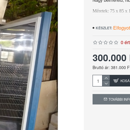
Méretek: 75 x 85 x
Űrtartalom: 650 liter
Elfogyot
KÉSZLET:
0 ér
300.000
Bruttó ár: 381.000 F
KOSÁ
TOVÁBBI IN