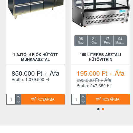
08
21
17
04
Nap
Óra
Perc
Másodperc
1 AJTÓ, 4 FIÓK HŰTÖTT
160 LITERES ASZTALI
MUNKAASZTAL
HŰTŐVITRIN
850.000 Ft + Áfa
195.000 Ft + Áfa
Brutto: 1.079.500 Ft
295.000 Ft + Áfa
Brutto: 247.650 Ft
KOSÁRBA
KOSÁRBA