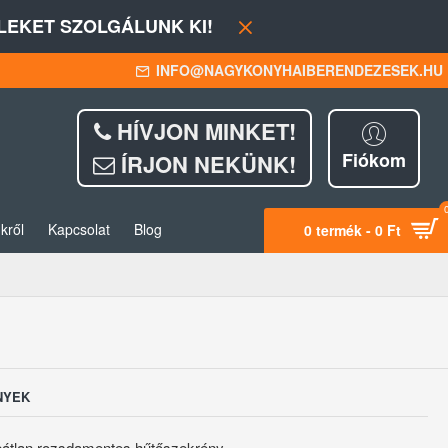
EKET SZOLGÁLUNK KI!
INFO@NAGYKONYHAIBERENDEZESEK.HU
HÍVJON MINKET!
Fiókom
ÍRJON NEKÜNK!
kről
Kapcsolat
Blog
0 termék - 0 Ft
NYEK
bátlan rozsdamentes hűtőszekrény