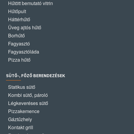
Hűtött bemutató vitrin
Hűtőpult
Háttérhűtő
Üveg ajtós hűtő
Borhűtő
Fagyasztó
Fagyasztóláda
Pizza hűtő
SÜTŐ-, FŐZŐ BERENDEZÉSEK
Statikus sütő
Kombi sütő, pároló
Légkeveréses sütő
Pizzakemence
Gáztűzhely
Kontakt grill