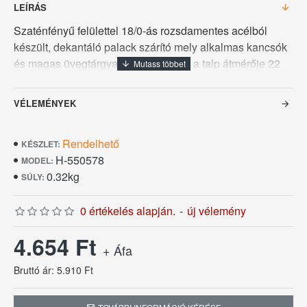
LEÍRÁS
Szaténfényű felülettel 18/0-ás rozsdamentes acélból
készült, dekantáló palack szárító mely alkalmas kancsók
és magas üvegtárgyak szárítására is a talp átmérője 22
cm, magassága 32 cm.
VÉLEMÉNYEK
Rendelhető
KÉSZLET:
H-550578
MODEL:
0.32kg
SÚLY:
0 értékelés alapján.
-
új vélemény
4.654 Ft
+ Áfa
Bruttó ár: 5.910 Ft