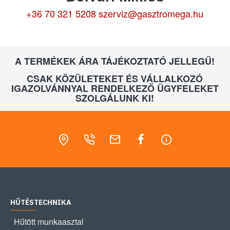
+36 70 321 5208
szerviz@gasztromega.hu
A TERMÉKEK ÁRA TÁJÉKOZTATÓ JELLEGŰ!
CSAK KÖZÜLETEKET ÉS VÁLLALKOZÓ
IGAZOLVÁNNYAL RENDELKEZŐ ÜGYFELEKET
SZOLGÁLUNK KI!
HŰTÉSTECHNIKA
Hűtött munkaasztal