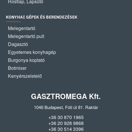
Rostlap, Lapsütő
KONYHAI GÉPEK ÉS BERENDEZÉSEK
Melegentartó
Melegentartó pult
Dagasztó
Egyetemes konyhagép
Burgonya koptató
Botmixer
Kenyérszeletelő
GASZTROMEGA Kft.
1046 Budapest, Fóti út 81. Raktár
+36 30 870 1965
+36 20 928 9868
+36 30 514 3396