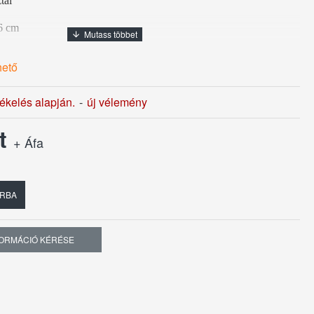
tal
76 cm
hető
tékelés alapján.
-
új vélemény
tendő!
Ft
+ Áfa
RBA
FORMÁCIÓ KÉRÉSE