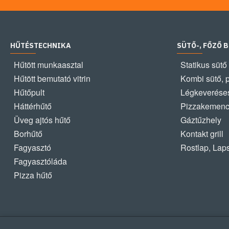
HŰTÉSTECHNIKA
SÜTŐ-, FŐZŐ 
Hűtött munkaasztal
Statikus sütő
Hűtött bemutató vitrin
Kombi sütő, 
Hűtőpult
Légkeveréses
Háttérhűtő
Pizzakemen
Üveg ajtós hűtő
Gáztűzhely
Borhűtő
Kontakt grill
Fagyasztó
Rostlap, Lap
Fagyasztóláda
Pizza hűtő