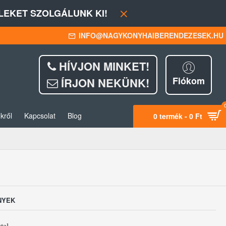
EKET SZOLGÁLUNK KI!
INFO@NAGYKONYHAIBERENDEZESEK.HU
HÍVJON MINKET!
Fiókom
ÍRJON NEKÜNK!
kről
Kapcsolat
Blog
0 termék - 0 Ft
NYEK