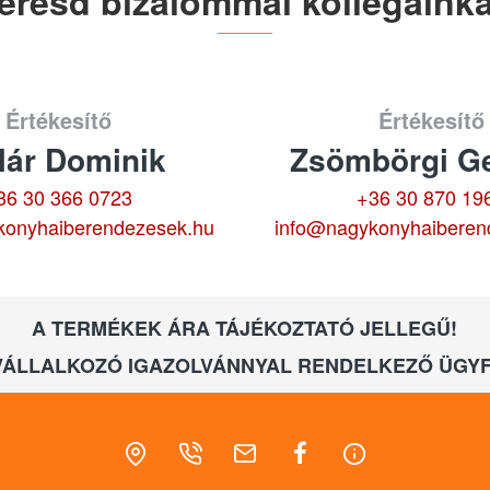
eresd bizalommal kollégáinka
Értékesítő
Értékesítő
lár Dominik
Zsömbörgi Ge
36 30 366 0723
+36 30 870 19
konyhaiberendezesek.hu
info@nagykonyhaiberen
A TERMÉKEK ÁRA TÁJÉKOZTATÓ JELLEGŰ!
VÁLLALKOZÓ IGAZOLVÁNNYAL RENDELKEZŐ ÜGYF