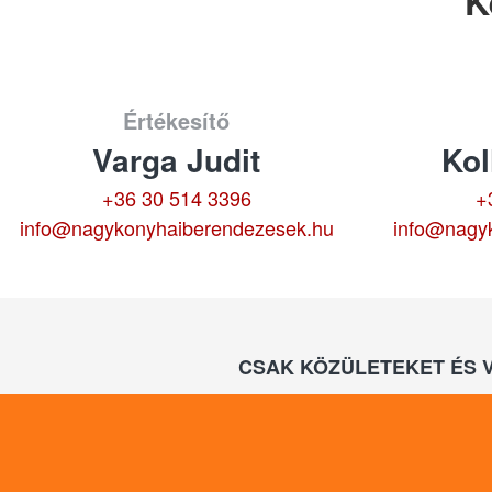
K
Értékesítő
Varga Judit
Kol
+36 30 514 3396
+
info@nagykonyhaiberendezesek.hu
info@nagy
CSAK KÖZÜLETEKET ÉS 