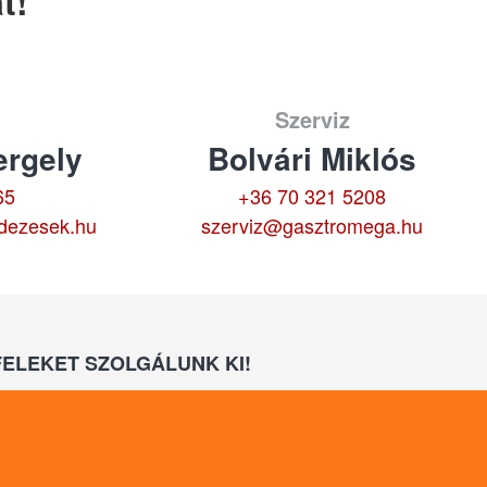
t!
Szerviz
rgely
Bolvári Miklós
65
+36 70 321 5208
dezesek.hu
szerviz@gasztromega.hu
ELEKET SZOLGÁLUNK KI!