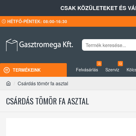
CSAK KÖZÜLETEKET ÉS VÁ
HÉTFŐ-PÉNTEK: 08:00-16:30
Új
Új
Felvásárlás
Szerviz
Kölc
TERMÉKEINK
Csárdás tömör fa asztal
CSÁRDÁS TÖMÖR FA ASZTAL