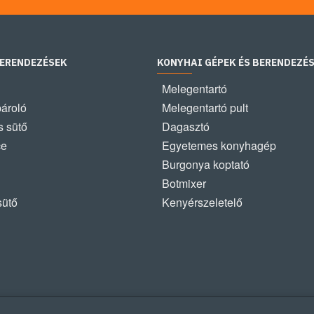
BERENDEZÉSEK
KONYHAI GÉPEK ÉS BERENDEZÉ
Melegentartó
pároló
Melegentartó pult
 sütő
Dagasztó
ce
Egyetemes konyhagép
Burgonya koptató
Botmixer
sütő
Kenyérszeletelő