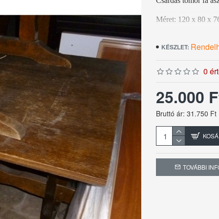
Csárdás tömör fa asz
Méret: 120 x 80 x 
Darabszám: 2 db
Rendel
KÉSZLET:
0 ér
Az ár 1 darabra ér
25.000 
Bruttó ár: 31.750 Ft
KOSÁ
TOVÁBBI IN