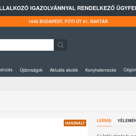
LLALKOZÓ IGAZOLVÁNNYAL RENDELKEZŐ ÜGYFEL
1046 BUDAPEST, FÓTI ÚT 81. RAKTÁR
sönzés
Cégün
Újdonságok
Aktuális akciók
Konyhatervezés
LEÍRÁS
VÉLEMÉ
HASZNÁLT