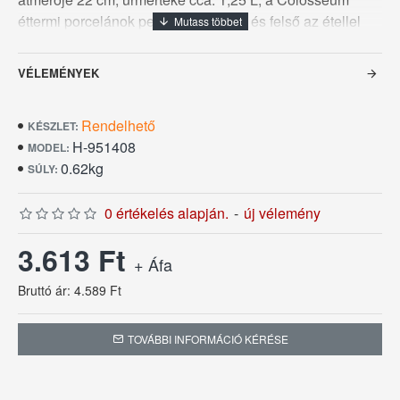
éttermi porcelánok peremerősítéssel és felső az étellel
érintkező felületükön, vastagabb üvegréteggel készülnek
ez csorbuláselleni védelmet nyújt a tányérok szélének,
VÉLEMÉNYEK
illetve fokozottabban ellenállnak a karcolódásoknak.
Ezek a kedvező tulajdonságok garanciát nyújtanak a
Rendelhető
hosszú élettartamra. Öt év pótlási garanciával kínáljuk ezt
KÉSZLET:
H-951408
a remek éttermiporcelán termékcsaládot.
MODEL:
0.62kg
SÚLY:
0 értékelés alapján.
-
új vélemény
3.613 Ft
+ Áfa
Bruttó ár: 4.589 Ft
TOVÁBBI INFORMÁCIÓ KÉRÉSE