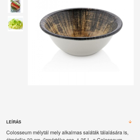
LEÍRÁS
Colosseum mélytál mely alkalmas saláták tálalására is,
átmérője 22 cm, űrmértéke cca. 1,25 L, a Colosseum