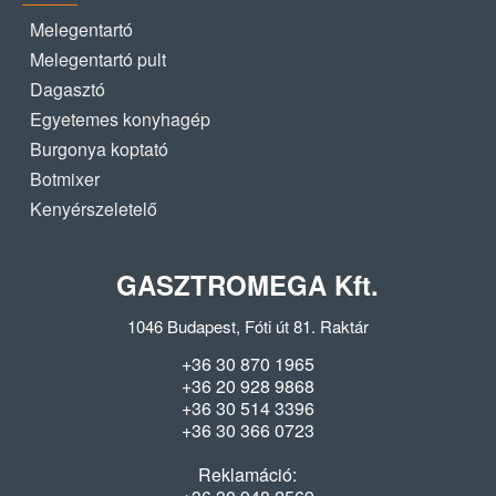
Melegentartó
Melegentartó pult
Dagasztó
Egyetemes konyhagép
Burgonya koptató
Botmixer
Kenyérszeletelő
GASZTROMEGA Kft.
1046 Budapest, Fóti út 81. Raktár
+36 30 870 1965
+36 20 928 9868
+36 30 514 3396
+36 30 366 0723
Reklamáció: