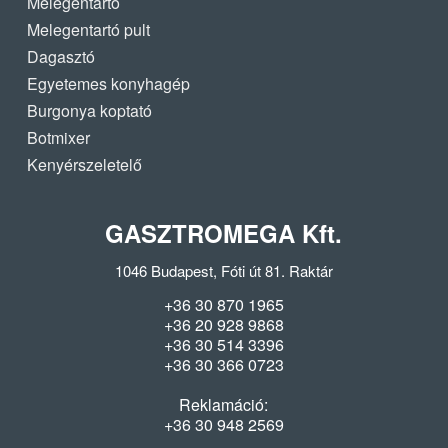
Melegentartó
Melegentartó pult
Dagasztó
Egyetemes konyhagép
Burgonya koptató
Botmixer
Kenyérszeletelő
GASZTROMEGA Kft.
1046 Budapest, Fóti út 81. Raktár
+36 30 870 1965
+36 20 928 9868
+36 30 514 3396
+36 30 366 0723
Reklamáció:
+36 30 948 2569