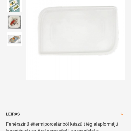
LEÍRÁS
Fehérszínű éttermiporcelánból készült téglalapformájú
lapostányér az Arel sorozatból, ez megfelel a