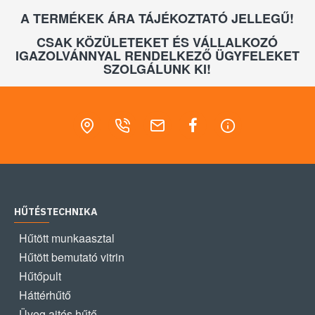
A TERMÉKEK ÁRA TÁJÉKOZTATÓ JELLEGŰ!
CSAK KÖZÜLETEKET ÉS VÁLLALKOZÓ
IGAZOLVÁNNYAL RENDELKEZŐ ÜGYFELEKET
SZOLGÁLUNK KI!
HŰTÉSTECHNIKA
Hűtött munkaasztal
Hűtött bemutató vitrin
Hűtőpult
Háttérhűtő
Üveg ajtós hűtő