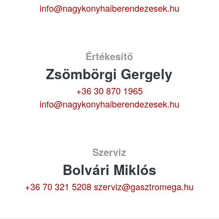
info@nagykonyhaiberendezesek.hu
Értékesítő
Zsömbörgi Gergely
+36 30 870 1965
info@nagykonyhaiberendezesek.hu
Szerviz
Bolvári Miklós
+36 70 321 5208
szerviz@gasztromega.hu