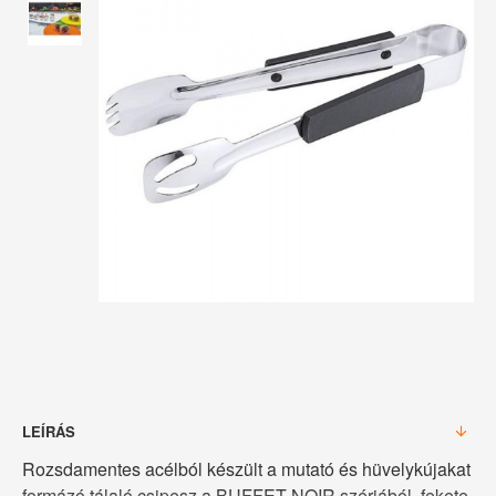
LEÍRÁS
Rozsdamentes acélból készült a mutató és hüvelykújakat
formázó tálaló csipesz a BUFFET NOIR szériából, fekete