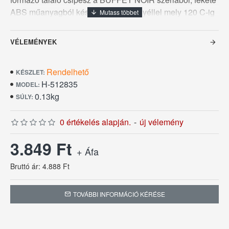
ABS műanyagból készült akasztós nyéllel mely 120 C-ig
hőálló, teljes hossza 24 cm.
VÉLEMÉNYEK
Rendelhető
KÉSZLET:
H-512835
MODEL:
0.13kg
SÚLY:
0 értékelés alapján.
-
új vélemény
3.849 Ft
+ Áfa
Bruttó ár: 4.888 Ft
TOVÁBBI INFORMÁCIÓ KÉRÉSE