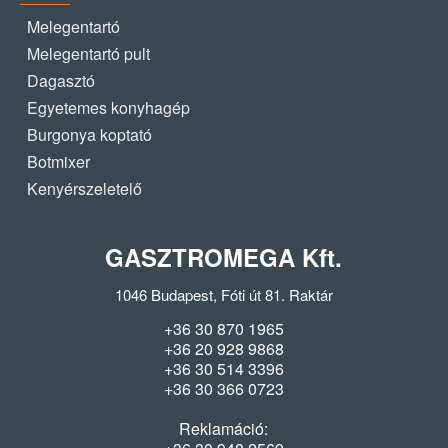
Melegentartó
Melegentartó pult
Dagasztó
Egyetemes konyhagép
Burgonya koptató
Botmixer
Kenyérszeletelő
GASZTROMEGA Kft.
1046 Budapest, Fóti út 81. Raktár
+36 30 870 1965
+36 20 928 9868
+36 30 514 3396
+36 30 366 0723
Reklamáció: