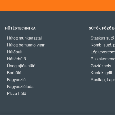
HŰTÉSTECHNIKA
SÜTŐ-, FŐZŐ 
Hűtött munkaasztal
Statikus sütő
Hűtött bemutató vitrin
Kombi sütő, 
Hűtőpult
Légkeveréses
Háttérhűtő
Pizzakemen
Üveg ajtós hűtő
Gáztűzhely
Borhűtő
Kontakt grill
Fagyasztó
Rostlap, Lap
Fagyasztóláda
Pizza hűtő