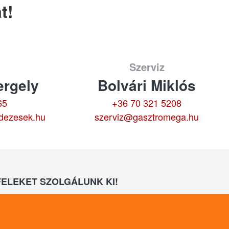
t!
Szerviz
rgely
Bolvári Miklós
65
+36 70 321 5208
dezesek.hu
szerviz@gasztromega.hu
ELEKET SZOLGÁLUNK KI!