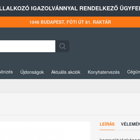
LLALKOZÓ IGAZOLVÁNNYAL RENDELKEZŐ ÜGYFEL
1046 BUDAPEST, FÓTI ÚT 81. RAKTÁR
sönzés
Cégün
Újdonságok
Aktuális akciók
Konyhatervezés
LEÍRÁS
VÉLEMÉ