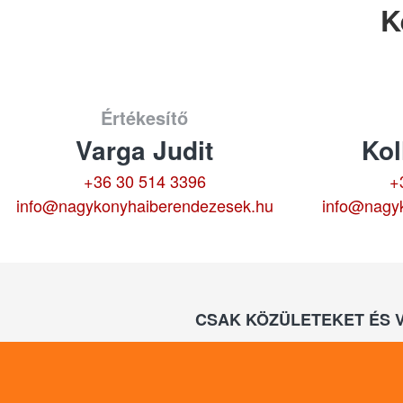
K
Értékesítő
Varga Judit
Kol
+36 30 514 3396
+
info@nagykonyhaiberendezesek.hu
info@nagy
CSAK KÖZÜLETEKET ÉS 