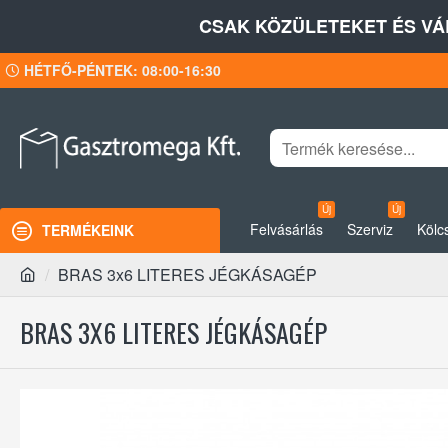
CSAK KÖZÜLETEKET ÉS VÁ
HÉTFŐ-PÉNTEK: 08:00-16:30
Új
Új
Felvásárlás
Szerviz
Kölc
TERMÉKEINK
BRAS 3x6 LITERES JÉGKÁSAGÉP
BRAS 3X6 LITERES JÉGKÁSAGÉP