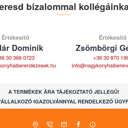
eresd bizalommal kollégáinka
Értékesítő
Értékesítő
lár Dominik
Zsömbörgi Ge
36 30 366 0723
+36 30 870 19
konyhaiberendezesek.hu
info@nagykonyhaiberen
A TERMÉKEK ÁRA TÁJÉKOZTATÓ JELLEGŰ!
VÁLLALKOZÓ IGAZOLVÁNNYAL RENDELKEZŐ ÜGYF