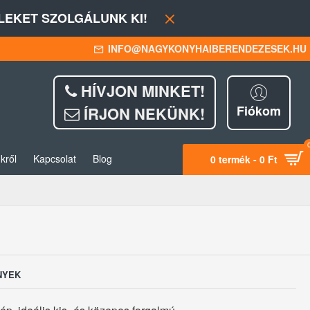
EKET SZOLGÁLUNK KI!
INFO@NAGYKONYHAIBERENDEZESEK.HU
HÍVJON MINKET!
Fiókom
ÍRJON NEKÜNK!
kről
Kapcsolat
Blog
0 termék - 0 Ft
NYEK