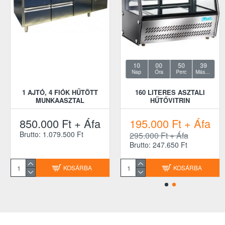
10
00
50
38
Nap
Óra
Perc
Másodperc
1 AJTÓ, 4 FIÓK HŰTÖTT
160 LITERES ASZTALI
BRAS 19 LITERES TEJ-
MUNKAASZTAL
HŰTŐVITRIN
ITALHŰTŐ
850.000 Ft + Áfa
195.000 Ft + Áfa
345.000 Ft + Áfa
Brutto: 1.079.500 Ft
Brutto: 438.150 Ft
295.000 Ft + Áfa
Brutto: 247.650 Ft
KOSÁRBA
KOSÁRBA
KOSÁRBA