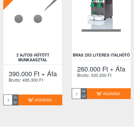
2 AJTÓS HŰTÖTT
BRAS 2X10 LITERES
BRAS 2X5 LITERES ITALHŰTŐ
MUNKAASZTAL
JÉGKÁSAGÉP
260.000 Ft + Áfa
390.000 Ft + Áfa
900.000 Ft + Áfa
Brutto: 330.200 Ft
Brutto: 495.300 Ft
Brutto: 1.143.000 Ft
KOSÁRBA
KOSÁRBA
KOSÁRBA