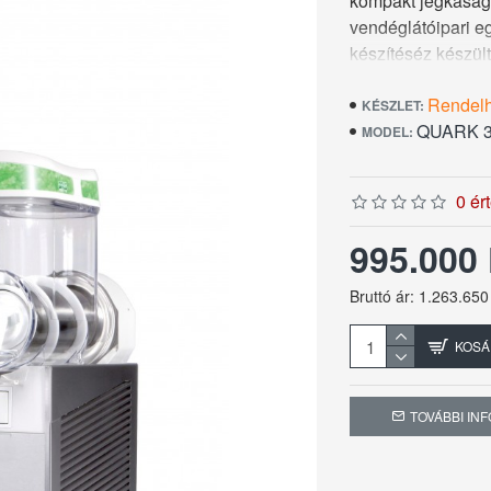
kompakt jégkásagé
vendéglátóipari e
készítéséz készül
Űrtartalom: 3× 6 li
Rendel
KÉSZLET:
QUARK 
MODEL:
Hőmérséklet tart
Teljesítmény: 1,3
0 ér
Hálózati bekötés
995.000
Méret: 540×470×
Bruttó ár: 1.263.650
Súly: 54 kg
KOSÁ
Származási hely:
TOVÁBBI IN