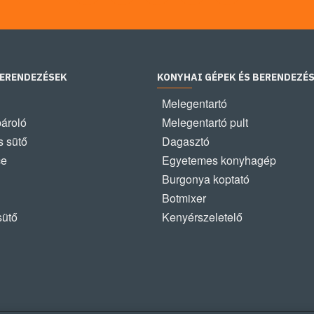
BERENDEZÉSEK
KONYHAI GÉPEK ÉS BERENDEZÉ
Melegentartó
pároló
Melegentartó pult
 sütő
Dagasztó
ce
Egyetemes konyhagép
Burgonya koptató
Botmixer
sütő
Kenyérszeletelő