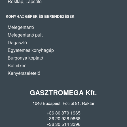
Rostlap, Lapsütő
KONYHAI GÉPEK ÉS BERENDEZÉSEK
Melegentartó
Melegentartó pult
Dagasztó
Egyetemes konyhagép
Burgonya koptató
Botmixer
Kenyérszeletelő
GASZTROMEGA Kft.
1046 Budapest, Fóti út 81. Raktár
+36 30 870 1965
+36 20 928 9868
+36 30 514 3396