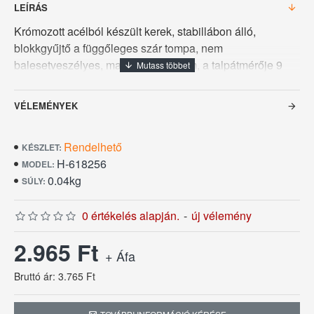
LEÍRÁS
Krómozott acélból készült kerek, stabillábon álló,
blokkgyűjtő a függőleges szár tompa, nem
balesetveszélyes, magassága 22 cm, a talpátmérője 9
cm.
VÉLEMÉNYEK
Rendelhető
KÉSZLET:
H-618256
MODEL:
0.04kg
SÚLY:
0 értékelés alapján.
-
új vélemény
2.965 Ft
+ Áfa
Bruttó ár: 3.765 Ft