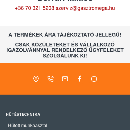
+36 70 321 5208
szerviz@gasztromega.hu
A TERMÉKEK ÁRA TÁJÉKOZTATÓ JELLEGŰ!
CSAK KÖZÜLETEKET ÉS VÁLLALKOZÓ
IGAZOLVÁNNYAL RENDELKEZŐ ÜGYFELEKET
SZOLGÁLUNK KI!
HŰTÉSTECHNIKA
Hűtött munkaasztal