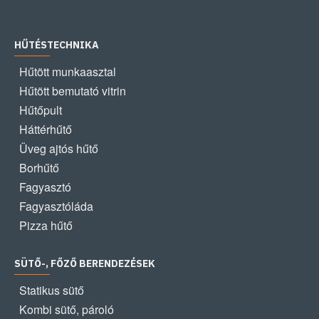
HŰTÉSTECHNIKA
Hűtött munkaasztal
Hűtött bemutató vitrin
Hűtőpult
Háttérhűtő
Üveg ajtós hűtő
Borhűtő
Fagyasztó
Fagyasztóláda
Pizza hűtő
SÜTŐ-, FŐZŐ BERENDEZÉSEK
Statikus sütő
Kombi sütő, pároló