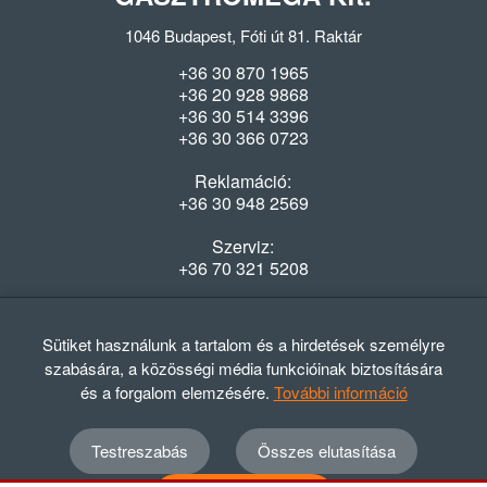
1046 Budapest, Fóti út 81. Raktár
+36 30 870 1965
+36 20 928 9868
+36 30 514 3396
+36 30 366 0723
Reklamáció:
+36 30 948 2569
Szerviz:
+36 70 321 5208
Nyitvatartás
Hétfő-Péntek: 08:00-16:30
Sütiket használunk a tartalom és a hirdetések személyre
szabására, a közösségi média funkcióinak biztosítására
és a forgalom elemzésére.
További információ
Testreszabás
Összes elutasítása
© 2012 - 2024 GASZTRΩMEGA Kft.