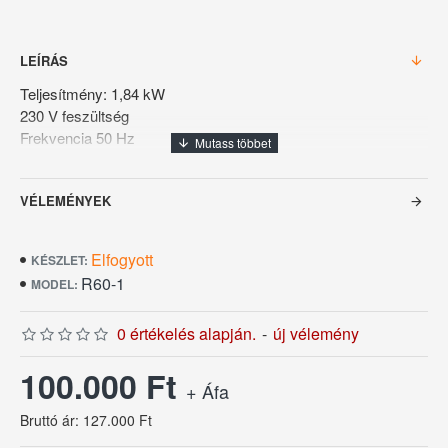
LEÍRÁS
Teljesítmény: 1,84 kW
230 V feszültség
Frekvencia 50 Hz
Hőmérséklet-tartomány 30 ° C - 90 ° C-ig
VÉLEMÉNYEK
Szélesség: 900 mm

Mélység 480 mm

Magasság 600 mm
Elfogyott
KÉSZLET:
Űrtartalom 160 liter
R60-1
MODEL:
Melegítés jelzőfény
Hőmérséklet-szabályozó termosztatikus
0 értékelés alapján.
-
új vélemény
Beltéri világítás igen
LED világítás mennyezeti, Külön kapcsolható
100.000 Ft
+ Áfa
Lekerekített szélek
Ajtó típusú tolóajtó (k)
Bruttó ár: 127.000 Ft
Vizes tál a légnedvesítéshez igen