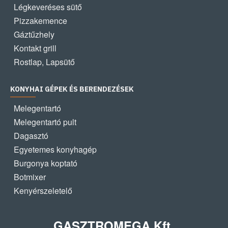
Légkeveréses sütő
Pizzakemence
Gáztűzhely
Kontakt grill
Rostlap, Lapsütő
KONYHAI GÉPEK ÉS BERENDEZÉSEK
Melegentartó
Melegentartó pult
Dagasztó
Egyetemes konyhagép
Burgonya koptató
Botmixer
Kenyérszeletelő
GASZTROMEGA Kft.