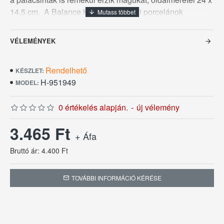
14,5 cm. A Balance Harmony éttermi porcelánok
peremerősítéssel védettek a csorbulás ellen. A felső
oldalukon pedig vastagabb üvegréteggel készülnek így
VÉLEMÉNYEK
fokozottabban ellenállnak a karcolódásoknak. Ezek a
kedvező tulajdonságok garanciát nyújtanak a hosszú
Rendelhető
élettartamra.
KÉSZLET:
H-951949
MODEL:
0 értékelés alapján.
-
új vélemény
3.465 Ft
+ Áfa
Bruttó ár: 4.400 Ft
TOVÁBBI INFORMÁCIÓ KÉRÉSE