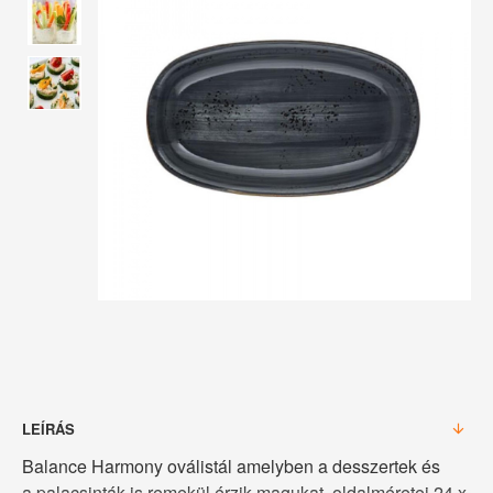
LEÍRÁS
Balance Harmony oválistál amelyben a desszertek és
a palacsinták is remekül érzik magukat, oldalméretei 24 x