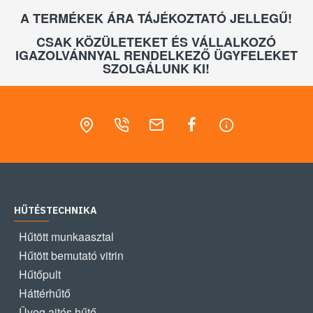
A TERMÉKEK ÁRA TÁJÉKOZTATÓ JELLEGŰ!
CSAK KÖZÜLETEKET ÉS VÁLLALKOZÓ
IGAZOLVÁNNYAL RENDELKEZŐ ÜGYFELEKET
SZOLGÁLUNK KI!
HŰTÉSTECHNIKA
Hűtött munkaasztal
Hűtött bemutató vitrin
Hűtőpult
Háttérhűtő
Üveg ajtós hűtő