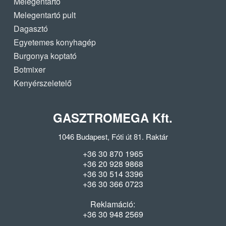
Melegentartó
Melegentartó pult
Dagasztó
Egyetemes konyhagép
Burgonya koptató
Botmixer
Kenyérszeletelő
GASZTROMEGA Kft.
1046 Budapest, Fóti út 81. Raktár
+36 30 870 1965
+36 20 928 9868
+36 30 514 3396
+36 30 366 0723
Reklamáció:
+36 30 948 2569