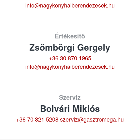
info@nagykonyhaiberendezesek.hu
Értékesítő
Zsömbörgi Gergely
+36 30 870 1965
info@nagykonyhaiberendezesek.hu
Szerviz
Bolvári Miklós
+36 70 321 5208
szerviz@gasztromega.hu