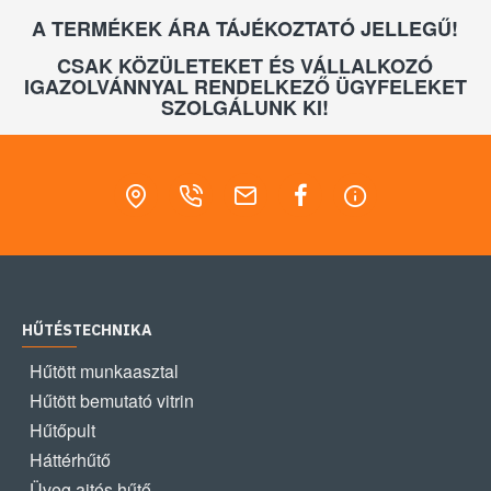
A TERMÉKEK ÁRA TÁJÉKOZTATÓ JELLEGŰ!
CSAK KÖZÜLETEKET ÉS VÁLLALKOZÓ
IGAZOLVÁNNYAL RENDELKEZŐ ÜGYFELEKET
SZOLGÁLUNK KI!
HŰTÉSTECHNIKA
Hűtött munkaasztal
Hűtött bemutató vitrin
Hűtőpult
Háttérhűtő
Üveg ajtós hűtő