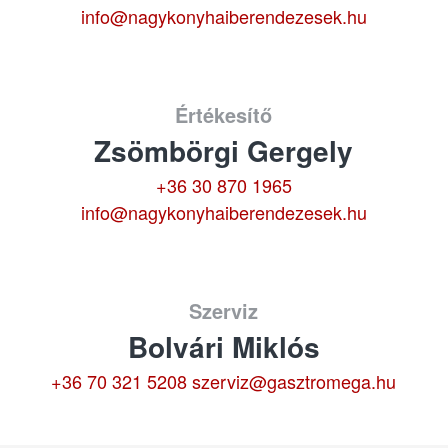
info@nagykonyhaiberendezesek.hu
Értékesítő
Zsömbörgi Gergely
+36 30 870 1965
info@nagykonyhaiberendezesek.hu
Szerviz
Bolvári Miklós
+36 70 321 5208
szerviz@gasztromega.hu