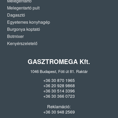
Melegentartó
Melegentartó pult
Dagasztó
Egyetemes konyhagép
Burgonya koptató
Botmixer
Kenyérszeletelő
GASZTROMEGA Kft.
1046 Budapest, Fóti út 81. Raktár
+36 30 870 1965
+36 20 928 9868
+36 30 514 3396
+36 30 366 0723
Reklamáció:
+36 30 948 2569