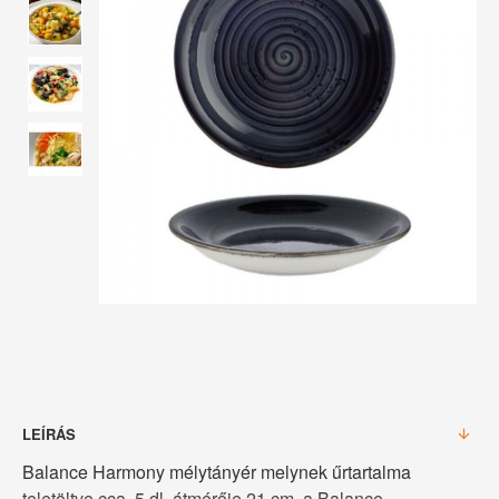
LEÍRÁS
Balance Harmony mélytányér melynek űrtartalma
teletöltve cca. 5 dl, átmérője 21 cm, a Balance