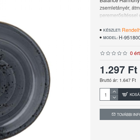
Balance Harmony c
zsemletányér, átm
peremerősítéssel 
üvegréteggel kész
Rendel
Ezek a kedvező tu
KÉSZLET:
H-95180
MODEL:
0 ér
1.297 F
Bruttó ár: 1.647 Ft
KOSÁ
TOVÁBBI IN