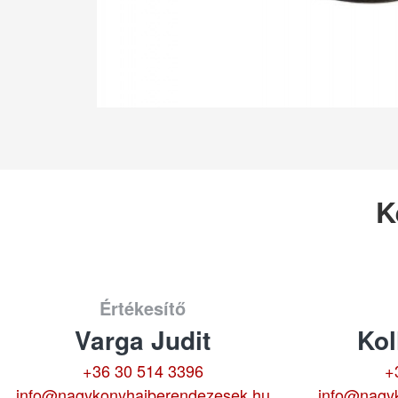
K
Értékesítő
Varga Judit
Kol
+36 30 514 3396
+
info@nagykonyhaiberendezesek.hu
info@nagy