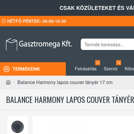
CSAK KÖZÜLETEKET ÉS VÁ
HÉTFŐ-PÉNTEK: 08:00-16:30
Új
Új
Felvásárlás
Szerviz
Kölc
TERMÉKEINK
Balance Harmony lapos couver tányér 17 cm
BALANCE HARMONY LAPOS COUVER TÁNYÉR