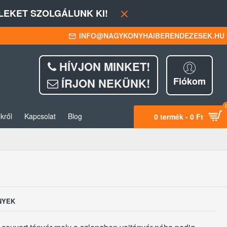
EKET SZOLGÁLUNK KI!
INFO@NAGYKONYHAIBERENDEZESEK.HU
HÍVJON MINKET!
Fiókom
ÍRJON NEKÜNK!
kről
Kapcsolat
Blog
0 termék - 0 Ft
NYEK