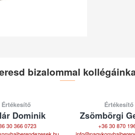
eresd bizalommal kollégáinka
Értékesítő
Értékesítő
lár Dominik
Zsömbörgi Ge
36 30 366 0723
+36 30 870 19
konyhaiberendezesek.hu
info@nagykonyhaiberen