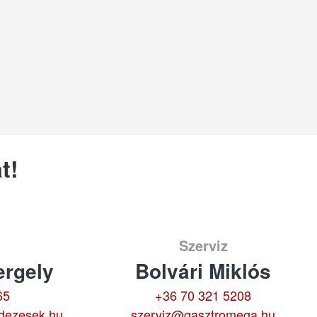
t!
Szerviz
rgely
Bolvári Miklós
65
+36 70 321 5208
dezesek.hu
szerviz@gasztromega.hu