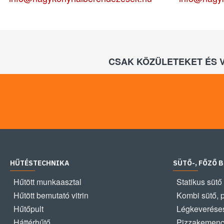
CSAK KÖZÜLETEKET ÉS 
HŰTÉSTECHNIKA
SÜTŐ-, FŐZŐ 
Hűtött munkaasztal
Statikus sütő
Hűtött bemutató vitrin
Kombi sütő, 
Hűtőpult
Légkeveréses
Háttérhűtő
Pizzakemen