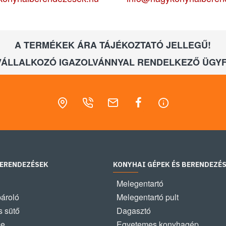
A TERMÉKEK ÁRA TÁJÉKOZTATÓ JELLEGŰ!
VÁLLALKOZÓ IGAZOLVÁNNYAL RENDELKEZŐ ÜGYF
BERENDEZÉSEK
KONYHAI GÉPEK ÉS BERENDEZÉ
Melegentartó
pároló
Melegentartó pult
 sütő
Dagasztó
ce
Egyetemes konyhagép