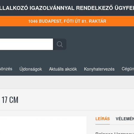
LLALKOZÓ IGAZOLVÁNNYAL RENDELKEZŐ ÜGYFEL
1046 BUDAPEST, FÓTI ÚT 81. RAKTÁR
sönzés
Cégün
Újdonságok
Aktuális akciók
Konyhatervezés
 17 CM
LEÍRÁS
VÉLEMÉ