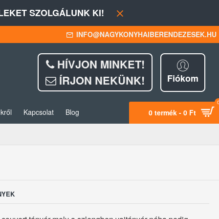
EKET SZOLGÁLUNK KI!
INFO@NAGYKONYHAIBERENDEZESEK.HU
HÍVJON MINKET!
Fiókom
ÍRJON NEKÜNK!
kről
Kapcsolat
Blog
0 termék - 0 Ft
NYEK