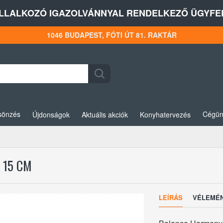
LLALKOZÓ IGAZOLVÁNNYAL RENDELKEZŐ ÜGYFEL
1046 BUDAPEST, FÓTI ÚT 81. RAKTÁR
sönzés
Cégün
Újdonságok
Aktuális akciók
Konyhatervezés
 15 CM
LEÍRÁS
VÉLEMÉ