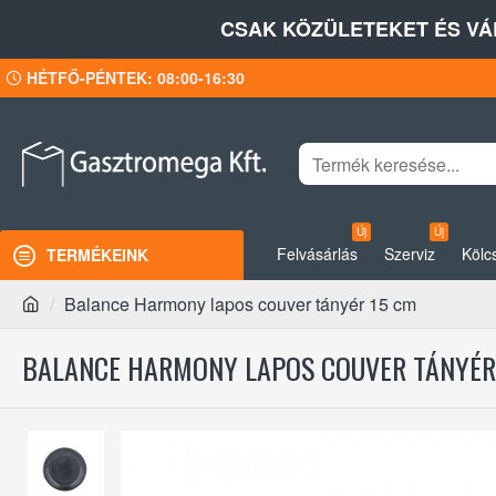
CSAK KÖZÜLETEKET ÉS VÁ
HÉTFŐ-PÉNTEK: 08:00-16:30
Új
Új
Felvásárlás
Szerviz
Kölc
TERMÉKEINK
Balance Harmony lapos couver tányér 15 cm
BALANCE HARMONY LAPOS COUVER TÁNYÉR