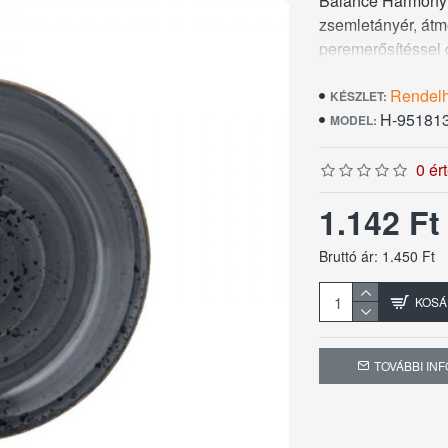
Balance Harmony c
zsemletányér, átm
peremerősítéssel 
üvegréteggel kész
Rendel
Ezek a kedvező tu
KÉSZLET:
H-95181
év pótlási garanci
MODEL:
0 ér
1.142 F
Bruttó ár: 1.450 Ft
KOSÁ
TOVÁBBI IN