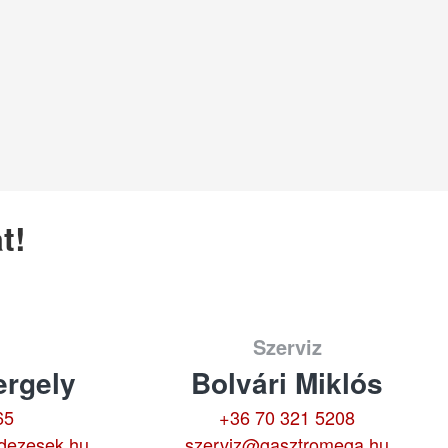
t!
Szerviz
rgely
Bolvári Miklós
65
+36 70 321 5208
dezesek.hu
szerviz@gasztromega.hu