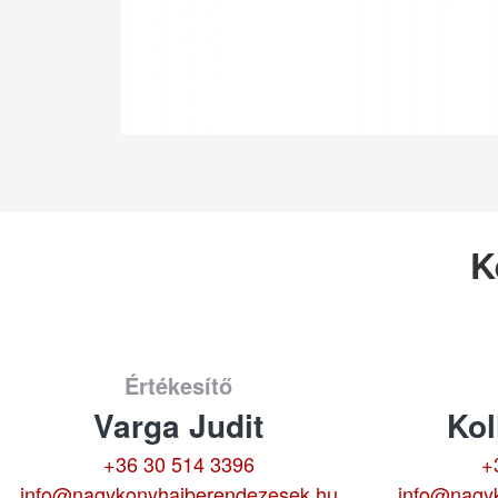
K
Értékesítő
Varga Judit
Kol
+36 30 514 3396
+
info@nagykonyhaiberendezesek.hu
info@nagy