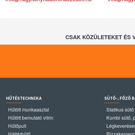
CSAK KÖZÜLETEKET ÉS 
HŰTÉSTECHNIKA
SÜTŐ-, FŐZŐ 
Hűtött munkaasztal
Statikus sütő
Hűtött bemutató vitrin
Kombi sütő, 
Hűtőpult
Légkeveréses
Háttérhűtő
Pizzakemen