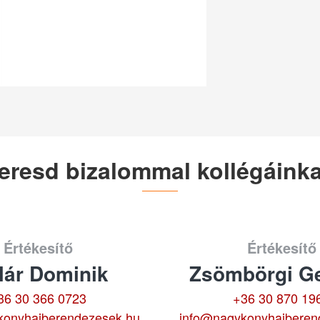
eresd bizalommal kollégáinka
Értékesítő
Értékesítő
lár Dominik
Zsömbörgi Ge
36 30 366 0723
+36 30 870 19
konyhaiberendezesek.hu
info@nagykonyhaiberen