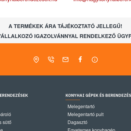
A TERMÉKEK ÁRA TÁJÉKOZTATÓ JELLEGŰ!
VÁLLALKOZÓ IGAZOLVÁNNYAL RENDELKEZŐ ÜGYF
BERENDEZÉSEK
KONYHAI GÉPEK ÉS BERENDEZÉ
Melegentartó
pároló
Melegentartó pult
 sütő
Dagasztó
ce
Egyetemes konyhagép