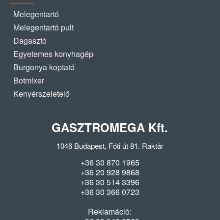
Melegentartó
Melegentartó pult
Dagasztó
Egyetemes konyhagép
Burgonya koptató
Botmixer
Kenyérszeletelő
GASZTROMEGA Kft.
1046 Budapest, Fóti út 81. Raktár
+36 30 870 1965
+36 20 928 9868
+36 30 514 3396
+36 30 366 0723
Reklamáció: