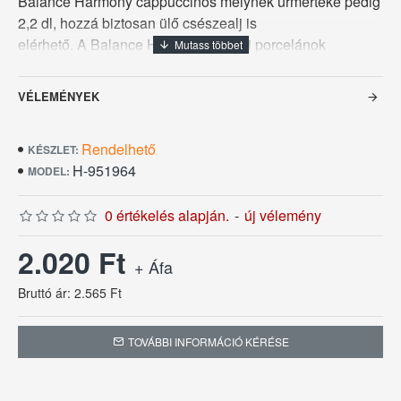
Balance Harmony cappuccinós melynek űrmértéke pedig
2,2 dl, hozzá biztosan ülő csészealj is
elérhető. A Balance Harmony éttermi porcelánok
peremerősítéssel csorbulás ellen védettek. A felső
oldalukon pedig vastagabb üvegréteggel készülnek így
VÉLEMÉNYEK
fokozottabban ellenállnak a karcolódásoknak. Ezek a
kedvező tulajdonságok garanciát nyújtanak a hosszú
Rendelhető
élettartamra.
KÉSZLET:
H-951964
MODEL:
0 értékelés alapján.
-
új vélemény
2.020 Ft
+ Áfa
Bruttó ár: 2.565 Ft
TOVÁBBI INFORMÁCIÓ KÉRÉSE