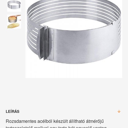
LEÍRÁS
Rozsdamentes acélból készült állítható átmérőjű
tortaszeletelő mellyel egy torta hét egyenlő vastag