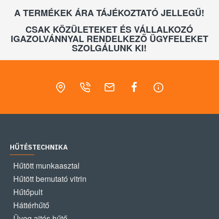
A TERMÉKEK ÁRA TÁJÉKOZTATÓ JELLEGŰ!
CSAK KÖZÜLETEKET ÉS VÁLLALKOZÓ
IGAZOLVÁNNYAL RENDELKEZŐ ÜGYFELEKET
SZOLGÁLUNK KI!
HŰTÉSTECHNIKA
Hűtött munkaasztal
Hűtött bemutató vitrin
Hűtőpult
Háttérhűtő
Üveg ajtós hűtő