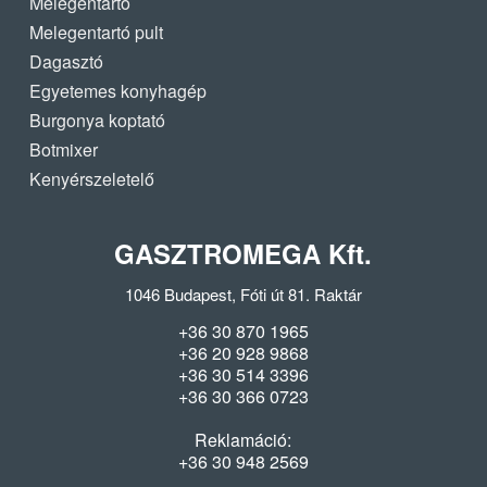
Melegentartó
Melegentartó pult
Dagasztó
Egyetemes konyhagép
Burgonya koptató
Botmixer
Kenyérszeletelő
GASZTROMEGA Kft.
1046 Budapest, Fóti út 81. Raktár
+36 30 870 1965
+36 20 928 9868
+36 30 514 3396
+36 30 366 0723
Reklamáció:
+36 30 948 2569