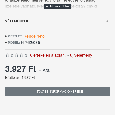
szeletre vágható. Méretei, átmérője 24-től 29 cm-ig
szabadon beállítható, magassága 8,5 cm.
VÉLEMÉNYEK
Rendelhető
KÉSZLET:
H-762/085
MODEL:
0 értékelés alapján.
-
új vélemény
3.927 Ft
+ Áfa
Bruttó ár: 4.987 Ft
TOVÁBBI INFORMÁCIÓ KÉRÉSE