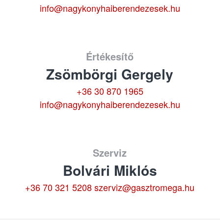
info@nagykonyhaiberendezesek.hu
Értékesítő
Zsömbörgi Gergely
+36 30 870 1965
info@nagykonyhaiberendezesek.hu
Szerviz
Bolvári Miklós
+36 70 321 5208
szerviz@gasztromega.hu