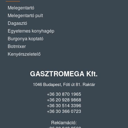
Melegentartó
Melegentartó pult
Dagasztó
Egyetemes konyhagép
Burgonya koptató
Botmixer
Kenyérszeletelő
GASZTROMEGA Kft.
1046 Budapest, Fóti út 81. Raktár
+36 30 870 1965
+36 20 928 9868
+36 30 514 3396
+36 30 366 0723
Reklamáció: