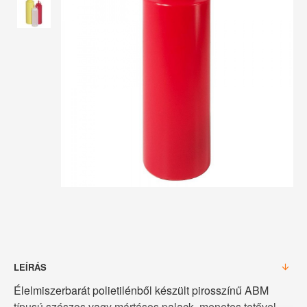
LEÍRÁS
Élelmiszerbarát polietilénből készült pirosszínű ABM
típusú szószos vagy mártásos palack, menetes tetővel