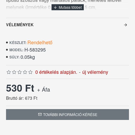
melynek űrmértéke 0,7 L, átmérője 6,5 cm,
teljesmagassága 24 cm, mosogatógépben mosható.
VÉLEMÉNYEK
Rendelhető
KÉSZLET:
H-583295
MODEL:
0.05kg
SÚLY:
0 értékelés alapján.
-
új vélemény
530 Ft
+ Áfa
Bruttó ár: 673 Ft
TOVÁBBI INFORMÁCIÓ KÉRÉSE