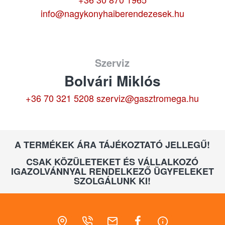
info@nagykonyhaiberendezesek.hu
Szerviz
Bolvári Miklós
+36 70 321 5208
szerviz@gasztromega.hu
A TERMÉKEK ÁRA TÁJÉKOZTATÓ JELLEGŰ!
CSAK KÖZÜLETEKET ÉS VÁLLALKOZÓ
IGAZOLVÁNNYAL RENDELKEZŐ ÜGYFELEKET
SZOLGÁLUNK KI!