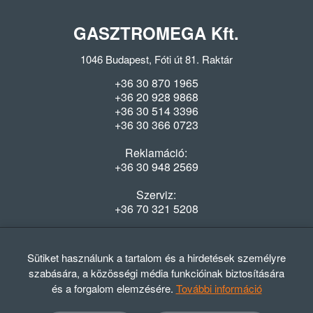
GASZTROMEGA Kft.
1046 Budapest, Fóti út 81. Raktár
+36 30 870 1965
+36 20 928 9868
+36 30 514 3396
+36 30 366 0723
Reklamáció:
+36 30 948 2569
Szerviz:
+36 70 321 5208
Nyitvatartás
Hétfő-Péntek: 08:00-16:30
Sütiket használunk a tartalom és a hirdetések személyre
szabására, a közösségi média funkcióinak biztosítására
és a forgalom elemzésére.
További információ