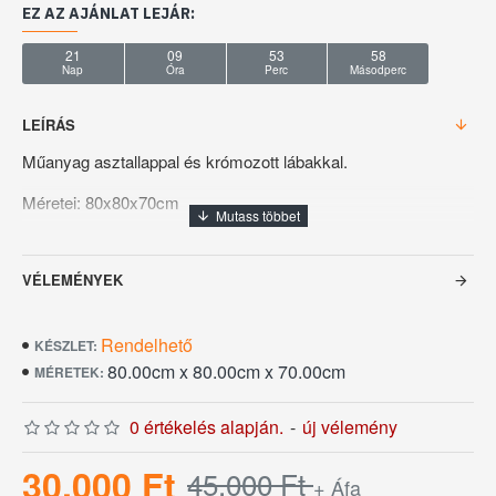
EZ AZ AJÁNLAT LEJÁR:
21
09
53
57
Nap
Óra
Perc
Másodperc
LEÍRÁS
Műanyag asztallappal és krómozott lábakkal.
Méretei: 80x80x70cm
Asztallap vastagsága: 3cm
VÉLEMÉNYEK
Rendelhető
KÉSZLET:
80.00cm x 80.00cm x 70.00cm
MÉRETEK:
0 értékelés alapján.
-
új vélemény
30.000 Ft
45.000 Ft
+ Áfa