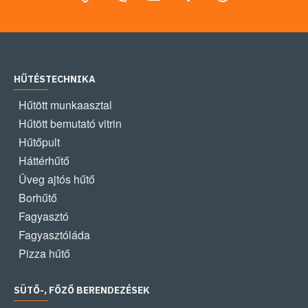
HŰTÉSTECHNIKA
Hűtött munkaasztal
Hűtött bemutató vitrin
Hűtőpult
Háttérhűtő
Üveg ajtós hűtő
Borhűtő
Fagyasztó
Fagyasztóláda
Pizza hűtő
SÜTŐ-, FŐZŐ BERENDEZÉSEK