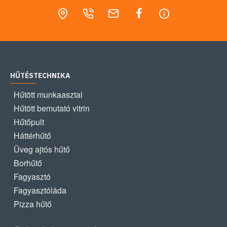
HŰTÉSTECHNIKA
Hűtött munkaasztal
Hűtött bemutató vitrin
Hűtőpult
Háttérhűtő
Üveg ajtós hűtő
Borhűtő
Fagyasztó
Fagyasztóláda
Pizza hűtő