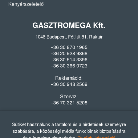
Kenyérszeletelő
GASZTROMEGA Kft.
1046 Budapest, Fóti út 81. Raktár
+36 30 870 1965
+36 20 928 9868
+36 30 514 3396
+36 30 366 0723
Reklamáció:
+36 30 948 2569
Szerviz:
+36 70 321 5208
Nyitvatartás
Hétfő-Péntek: 08:00-16:30
Sütiket használunk a tartalom és a hirdetések személyre
szabására, a közösségi média funkcióinak biztosítására
és a forgalom elemzésére.
További információ