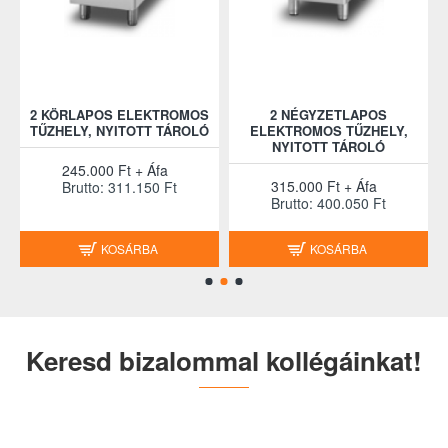
2 KÖRLAPOS ELEKTROMOS
2 NÉGYZETLAPOS
2
TŰZHELY, NYITOTT TÁROLÓ
ELEKTROMOS TŰZHELY,
NYITOTT TÁROLÓ
245.000 Ft + Áfa
315.000 Ft + Áfa
Brutto: 311.150 Ft
Brutto: 400.050 Ft
KOSÁRBA
KOSÁRBA
Keresd bizalommal kollégáinkat!