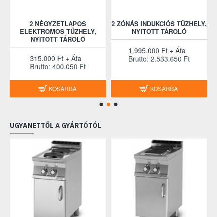
2 NÉGYZETLAPOS
2 ZÓNÁS INDUKCIÓS TŰZHELY,
2
ELEKTROMOS TŰZHELY,
NYITOTT TÁROLÓ
NYITOTT TÁROLÓ
1.995.000 Ft + Áfa
315.000 Ft + Áfa
Brutto: 2.533.650 Ft
Brutto: 400.050 Ft
KOSÁRBA
KOSÁRBA
UGYANETTŐL A GYÁRTÓTÓL