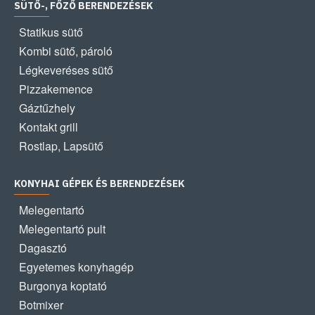
SÜTŐ-, FŐZŐ BERENDEZÉSEK
Statikus sütő
Kombi sütő, pároló
Légkeveréses sütő
Pizzakemence
Gáztűzhely
Kontakt grill
Rostlap, Lapsütő
KONYHAI GÉPEK ÉS BERENDEZÉSEK
Melegentartó
Melegentartó pult
Dagasztó
Egyetemes konyhagép
Burgonya koptató
Botmixer