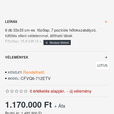
LEÍRÁS
6 db 33x33 cm-es főzőlap, 7 pozíciós hőfokszabályzó,
túlfűtés elleni védelemmel, állítható lábak
Főzőlap: 15,6 kW (4 x 2,6 kW)
Sütő: 5,32 Kw
∑ Teljesítmény: 20,92 kW
VÉLEMÉNYEK
Sütő méret: 680×360×340h mm
Hálózati feszültség: 400V/3N/50Hz
LOTUS
Méret: 1200x705x900h mm
Rendelhető
KÉSZLET:
Súly: 146 kg
CFVQ6-712ETV
MODEL:
Garancia: 12hónap
0 értékelés alapján.
-
új vélemény
Az ajtó opcionálisan rendelhető, amit az ár nem tartalmaz!
1.170.000 Ft
Az euro árfolyam ingadozása miatt az árváltoztatás jogát
+ Áfa
fenntartjuk!
Bruttó ár: 1.485.900 Ft