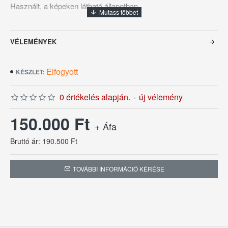
Használt, a képeken látható állapotban.
5 db krómozott sörcsap +2-vel bővíthető
Beépített nagy teljesítményű italhűtő
VÉLEMÉNYEK
Rozsdamentes hűtőspirálok
Elfogyott
KÉSZLET:
0 értékelés alapján.
-
új vélemény
150.000 Ft
+ Áfa
Bruttó ár: 190.500 Ft
TOVÁBBI INFORMÁCIÓ KÉRÉSE