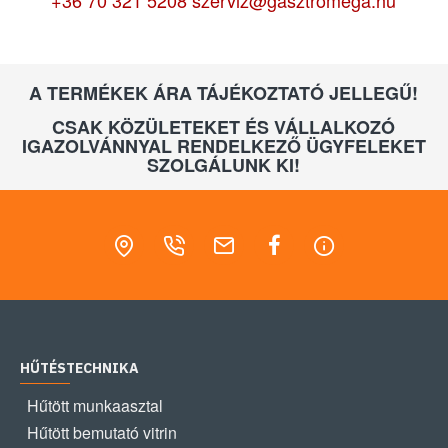
+36 70 321 5208
szerviz@gasztromega.hu
A TERMÉKEK ÁRA TÁJÉKOZTATÓ JELLEGŰ!
CSAK KÖZÜLETEKET ÉS VÁLLALKOZÓ
IGAZOLVÁNNYAL RENDELKEZŐ ÜGYFELEKET
SZOLGÁLUNK KI!
HŰTÉSTECHNIKA
Hűtött munkaasztal
Hűtött bemutató vitrin