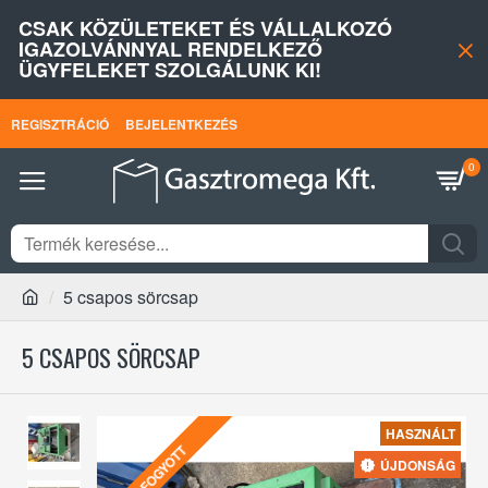
CSAK KÖZÜLETEKET ÉS VÁLLALKOZÓ
IGAZOLVÁNNYAL RENDELKEZŐ
ÜGYFELEKET SZOLGÁLUNK KI!
REGISZTRÁCIÓ
BEJELENTKEZÉS
0
5 csapos sörcsap
5 CSAPOS SÖRCSAP
HASZNÁLT
ELFOGYOTT
ÚJDONSÁG