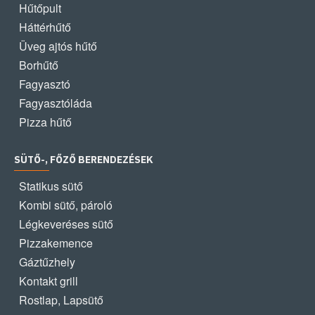
Hűtőpult
Háttérhűtő
Üveg ajtós hűtő
Borhűtő
Fagyasztó
Fagyasztóláda
Pizza hűtő
SÜTŐ-, FŐZŐ BERENDEZÉSEK
Statikus sütő
Kombi sütő, pároló
Légkeveréses sütő
Pizzakemence
Gáztűzhely
Kontakt grill
Rostlap, Lapsütő