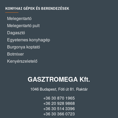
KONYHAI GÉPEK ÉS BERENDEZÉSEK
Melegentartó
Melegentartó pult
Dagasztó
Egyetemes konyhagép
Burgonya koptató
Botmixer
Kenyérszeletelő
GASZTROMEGA Kft.
1046 Budapest, Fóti út 81. Raktár
+36 30 870 1965
+36 20 928 9868
+36 30 514 3396
+36 30 366 0723