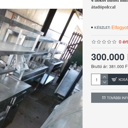
4 fiókos hűtött mu
átadópolccal
Méretek: 160 x 70 
Elfogyot
KÉSZLET:
0 ér
300.000
Bruttó ár: 381.000 F
KOSÁ
TOVÁBBI IN