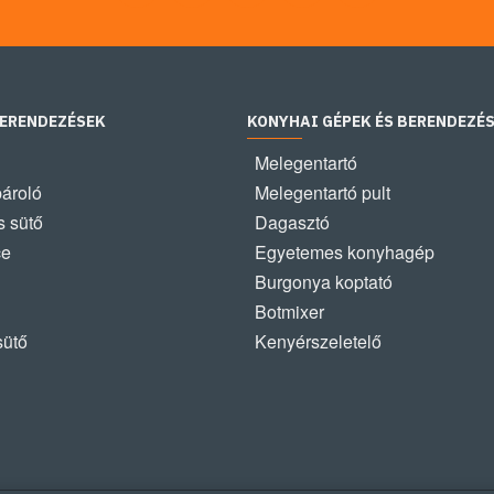
BERENDEZÉSEK
KONYHAI GÉPEK ÉS BERENDEZÉ
Melegentartó
pároló
Melegentartó pult
 sütő
Dagasztó
ce
Egyetemes konyhagép
Burgonya koptató
Botmixer
sütő
Kenyérszeletelő