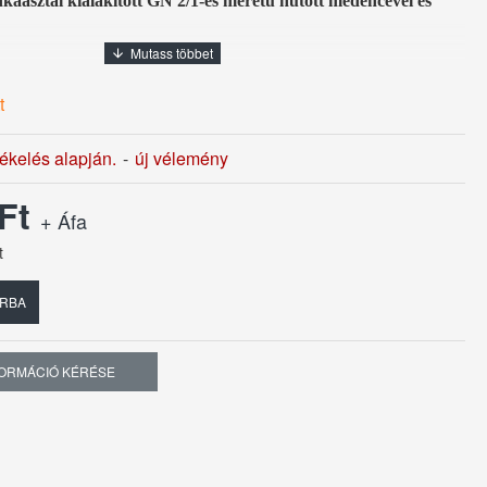
nkaasztal kialakított GN 2/1-es méretű hűtött medencével és
x 85 cm
t
tékelés alapján.
-
új vélemény
 Ft
+ Áfa
t
RBA
FORMÁCIÓ KÉRÉSE