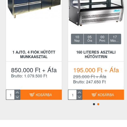
10
05
00
15
Nap
Óra
Perc
Másodperc
1 AJTÓ, 4 FIÓK HŰTÖTT
160 LITERES ASZTALI
MUNKAASZTAL
HŰTŐVITRIN
850.000 Ft + Áfa
195.000 Ft + Áfa
Brutto: 1.079.500 Ft
295.000 Ft + Áfa
Brutto: 247.650 Ft
KOSÁRBA
KOSÁRBA