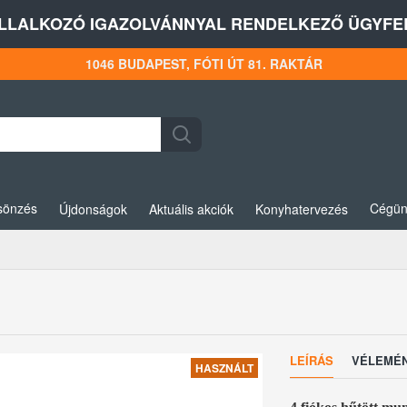
LLALKOZÓ IGAZOLVÁNNYAL RENDELKEZŐ ÜGYFEL
1046 BUDAPEST, FÓTI ÚT 81. RAKTÁR
sönzés
Cégün
Újdonságok
Aktuális akciók
Konyhatervezés
LEÍRÁS
VÉLEMÉ
HASZNÁLT