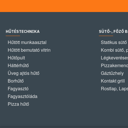
HŰTÉSTECHNIKA
SÜTŐ-, FŐZŐ 
Hűtött munkaasztal
Statikus sütő
Hűtött bemutató vitrin
Kombi sütő, 
Hűtőpult
Légkeveréses
Háttérhűtő
Pizzakemen
Üveg ajtós hűtő
Gáztűzhely
Borhűtő
Kontakt grill
Fagyasztó
Rostlap, Lap
Fagyasztóláda
Pizza hűtő