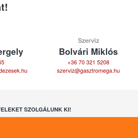
t!
Szerviz
rgely
Bolvári Miklós
65
+36 70 321 5208
dezesek.hu
szerviz@gasztromega.hu
ELEKET SZOLGÁLUNK KI!