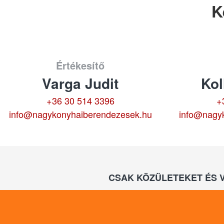
K
Értékesítő
Varga Judit
Kol
+36 30 514 3396
+
info@nagykonyhaiberendezesek.hu
info@nagy
CSAK KÖZÜLETEKET ÉS 