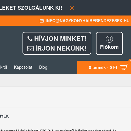
EKET SZOLGÁLUNK KI!
INFO@NAGYKONYHAIBERENDEZESEK.HU
HÍVJON MINKET!
Fiókom
ÍRJON NEKÜNK!
kről
Kapcsolat
Blog
0 termék - 0 Ft
NYEK