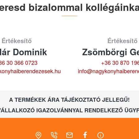
eresd bizalommal kollégáinka
Értékesítő
Értékesítő
lár Dominik
Zsömbörgi Ge
36 30 366 0723
+36 30 870 19
konyhaiberendezesek.hu
info@nagykonyhaiberen
A TERMÉKEK ÁRA TÁJÉKOZTATÓ JELLEGŰ!
VÁLLALKOZÓ IGAZOLVÁNNYAL RENDELKEZŐ ÜGYF