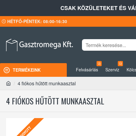
CSAK KÖZÜLETEKET ÉS VÁ
HÉTFŐ-PÉNTEK: 08:00-16:30
Új
Új
Felvásárlás
Szerviz
Kölc
TERMÉKEINK
4 fiókos hűtött munkaasztal
4 FIÓKOS HŰTÖTT MUNKAASZTAL
ELFOGYOTT