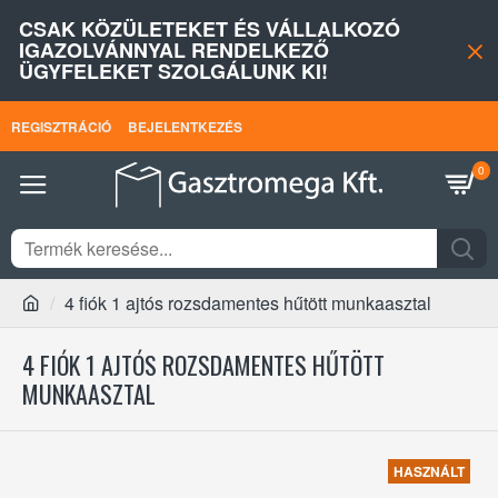
CSAK KÖZÜLETEKET ÉS VÁLLALKOZÓ
IGAZOLVÁNNYAL RENDELKEZŐ
ÜGYFELEKET SZOLGÁLUNK KI!
REGISZTRÁCIÓ
BEJELENTKEZÉS
0
4 fiók 1 ajtós rozsdamentes hűtött munkaasztal
4 FIÓK 1 AJTÓS ROZSDAMENTES HŰTÖTT
MUNKAASZTAL
HASZNÁLT