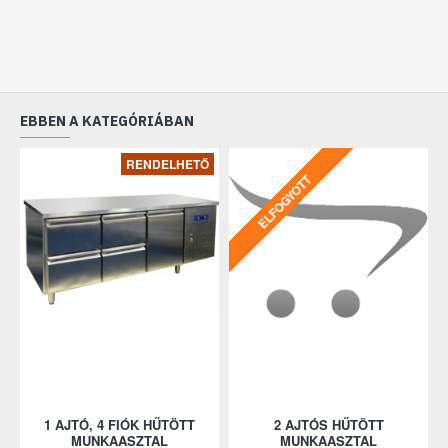
EBBEN A KATEGÓRIÁBAN
RENDELHETŐ
ELFOGYOTT
TE
1 AJTÓ, 4 FIÓK HŰTÖTT
2 AJTÓS HŰTÖTT
MUNKAASZTAL
MUNKAASZTAL