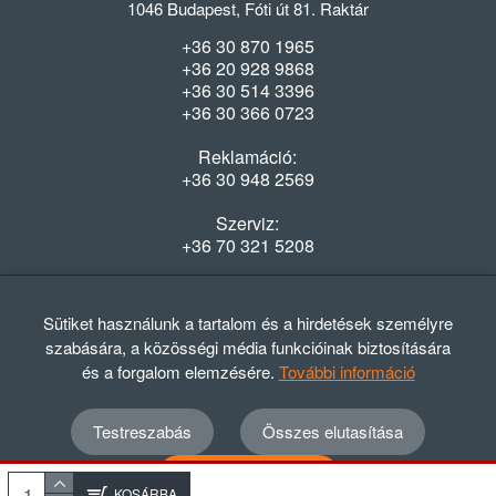
1046 Budapest, Fóti út 81. Raktár
+36 30 870 1965
+36 20 928 9868
+36 30 514 3396
+36 30 366 0723
Reklamáció:
+36 30 948 2569
Szerviz:
+36 70 321 5208
Nyitvatartás
Hétfő-Péntek: 08:00-16:30
Sütiket használunk a tartalom és a hirdetések személyre
szabására, a közösségi média funkcióinak biztosítására
és a forgalom elemzésére.
További információ
Testreszabás
Összes elutasítása
© 2012 - 2024 GASZTRΩMEGA Kft.
Adatvédelmi szabályzat
ÁSZF
Elállási nyilatkozat
Összes elfogadása
Elállási tájékoztató
KOSÁRBA