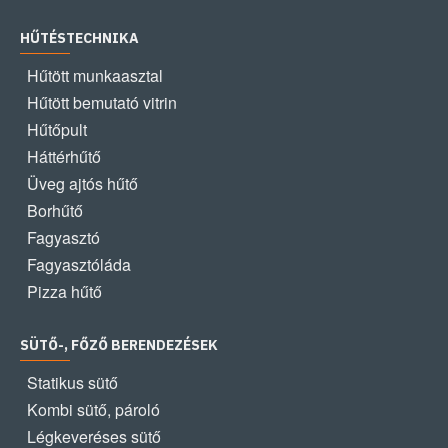
HŰTÉSTECHNIKA
Hűtött munkaasztal
Hűtött bemutató vitrin
Hűtőpult
Háttérhűtő
Üveg ajtós hűtő
Borhűtő
Fagyasztó
Fagyasztóláda
Pizza hűtő
SÜTŐ-, FŐZŐ BERENDEZÉSEK
Statikus sütő
Kombi sütő, pároló
Légkeveréses sütő