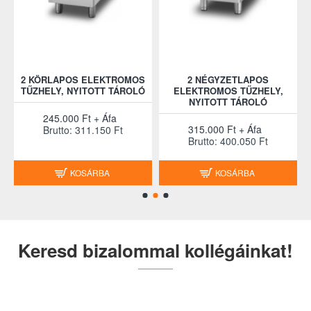
2 KÖRLAPOS ELEKTROMOS
2 NÉGYZETLAPOS
2
TŰZHELY, NYITOTT TÁROLÓ
ELEKTROMOS TŰZHELY,
NYITOTT TÁROLÓ
245.000 Ft + Áfa
315.000 Ft + Áfa
Brutto: 311.150 Ft
Brutto: 400.050 Ft
KOSÁRBA
KOSÁRBA
Keresd bizalommal kollégáinkat!