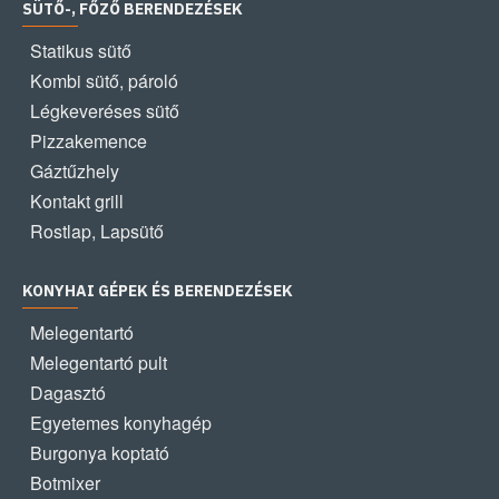
SÜTŐ-, FŐZŐ BERENDEZÉSEK
Statikus sütő
Kombi sütő, pároló
Légkeveréses sütő
Pizzakemence
Gáztűzhely
Kontakt grill
Rostlap, Lapsütő
KONYHAI GÉPEK ÉS BERENDEZÉSEK
Melegentartó
Melegentartó pult
Dagasztó
Egyetemes konyhagép
Burgonya koptató
Botmixer