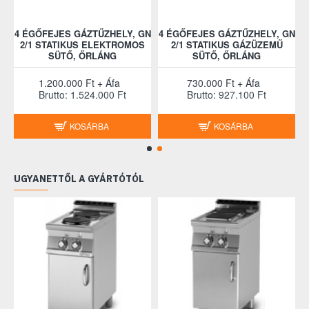
GN
4 ÉGŐFEJES GÁZTŰZHELY, GN
4 ÉGŐFEJES GÁZTŰZHELY, GN
2/1 STATIKUS ELEKTROMOS
2/1 STATIKUS GÁZÜZEMŰ
SÜTŐ, ŐRLÁNG
SÜTŐ, ŐRLÁNG
1.200.000 Ft + Áfa
730.000 Ft + Áfa
Brutto: 1.524.000 Ft
Brutto: 927.100 Ft
KOSÁRBA
KOSÁRBA
UGYANETTŐL A GYÁRTÓTÓL