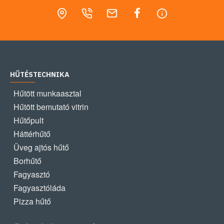
HŰTÉSTECHNIKA
Hűtött munkaasztal
Hűtött bemutató vitrin
Hűtőpult
Háttérhűtő
Üveg ajtós hűtő
Borhűtő
Fagyasztó
Fagyasztóláda
Pizza hűtő