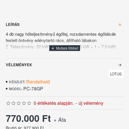
LEÍRÁS
4 db nagy hőteljesítményű égőfej, rozsdamentes égőtálcák
festett öntvény edénytartó rács, állítható lábakon
∑ Teljesítmény: 22 kW (1 × 3,5 + 2 × 5,5 kW + 1 × 7,5 kW)
Méret: 800x705x900h mm
Súly: 76 kg
VÉLEMÉNYEK
Garancia: 12hónap
LOTUS
Az ajtó opcionálisan rendelhető, amit az ár nem tartalmaz!
Rendelhető
KÉSZLET:
PC-78GP
MODEL:
Az euro árfolyam ingadozása miatt az árváltoztatás jogát
fenntartjuk!
0 értékelés alapján.
-
új vélemény
770.000 Ft
+ Áfa
Bruttó ár: 977.900 Ft