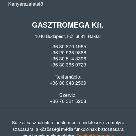
Kenyérszeletelő
GASZTROMEGA Kft.
1046 Budapest, Fóti út 81. Raktár
+36 30 870 1965
+36 20 928 9868
+36 30 514 3396
+36 30 366 0723
Reklamáció:
+36 30 948 2569
Szerviz:
+36 70 321 5208
Nyitvatartás
Hétfő-Péntek: 08:00-16:30
Sütiket használunk a tartalom és a hirdetések személyre
szabására, a közösségi média funkcióinak biztosítására
és a forgalom elemzésére.
További információ