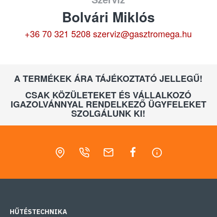
Bolvári Miklós
+36 70 321 5208
szerviz@gasztromega.hu
A TERMÉKEK ÁRA TÁJÉKOZTATÓ JELLEGŰ!
CSAK KÖZÜLETEKET ÉS VÁLLALKOZÓ
IGAZOLVÁNNYAL RENDELKEZŐ ÜGYFELEKET
SZOLGÁLUNK KI!
HŰTÉSTECHNIKA