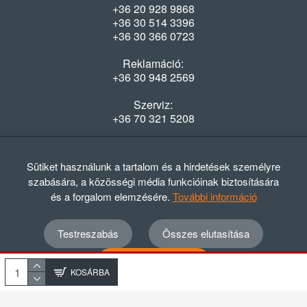
+36 20 928 9868
+36 30 514 3396
+36 30 366 0723
Reklamáció:
+36 30 948 2569
Szerviz:
+36 70 321 5208
Nyitvatartás
Hétfő-Péntek: 08:00-16:30
Sütiket használunk a tartalom és a hirdetések személyre
szabására, a közösségi média funkcióinak biztosítására
és a forgalom elemzésére.
További információ
Testreszabás
Összes elutasítása
© 2012 - 2024 GASZTRΩMEGA Kft.
Adatvédelmi szabályzat
ÁSZF
Elállási nyilatkozat
Összes elfogadása
Elállási tájékoztató
KOSÁRBA