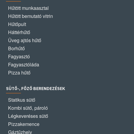
Hűtött munkaasztal
Hűtött bemutató vitrin
Hűtőpult
Háttérhűtő
Üveg ajtós hűtő
Borhűtő
Fagyasztó
Fagyasztóláda
Pizza hűtő
SÜTŐ-, FŐZŐ BERENDEZÉSEK
Statikus sütő
Kombi sütő, pároló
Légkeveréses sütő
Pizzakemence
Gáztűzhely