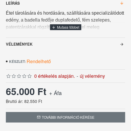
LEÍRÁS
Étel tárolására és hordására, szállítására specializálódott
edény, a badella fedője duplafedelű, fém szelepes,
patentzárakkal rögzíthető, hogy az étel meleg
maradhasson. Igényesen kimunkált esztétikus vödörfül, a
badella kialakításának köszönhetően rakásolható nem
VÉLEMÉNYEK
csak tárolás, de akár még szállítás közben is.
Anyag: rozsdamentes acél
Rendelhető
KÉSZLET:
Űrtartalom: 25 liter
0 értékelés alapján.
-
új vélemény
65.000 Ft
+ Áfa
Bruttó ár: 82.550 Ft
TOVÁBBI INFORMÁCIÓ KÉRÉSE