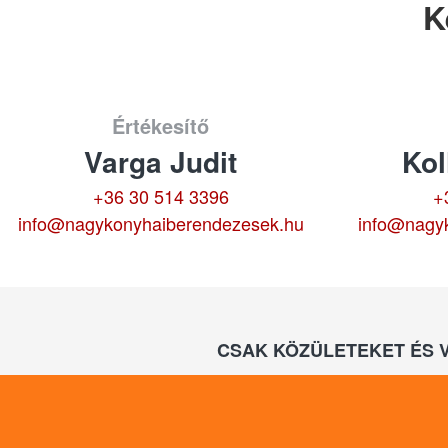
K
Értékesítő
Varga Judit
Kol
+36 30 514 3396
+
info@nagykonyhaiberendezesek.hu
info@nagy
CSAK KÖZÜLETEKET ÉS 