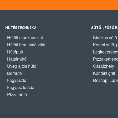
HŰTÉSTECHNIKA
SÜTŐ-, FŐZŐ 
Hűtött munkaasztal
Statikus sütő
Hűtött bemutató vitrin
Kombi sütő, 
Hűtőpult
Légkeveréses
Háttérhűtő
Pizzakemen
Üveg ajtós hűtő
Gáztűzhely
Borhűtő
Kontakt grill
Fagyasztó
Rostlap, Lap
Fagyasztóláda
Pizza hűtő