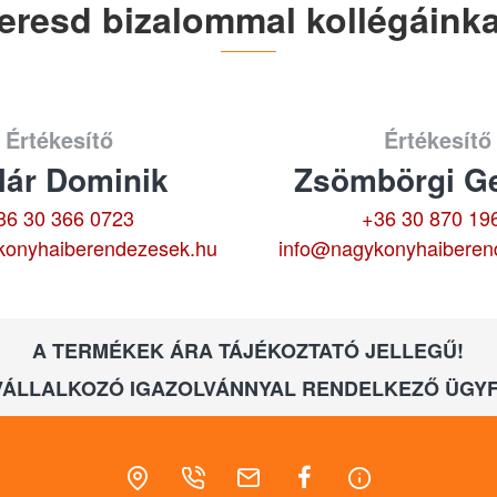
eresd bizalommal kollégáinka
Értékesítő
Értékesítő
lár Dominik
Zsömbörgi Ge
36 30 366 0723
+36 30 870 19
konyhaiberendezesek.hu
info@nagykonyhaiberen
A TERMÉKEK ÁRA TÁJÉKOZTATÓ JELLEGŰ!
VÁLLALKOZÓ IGAZOLVÁNNYAL RENDELKEZŐ ÜGYF