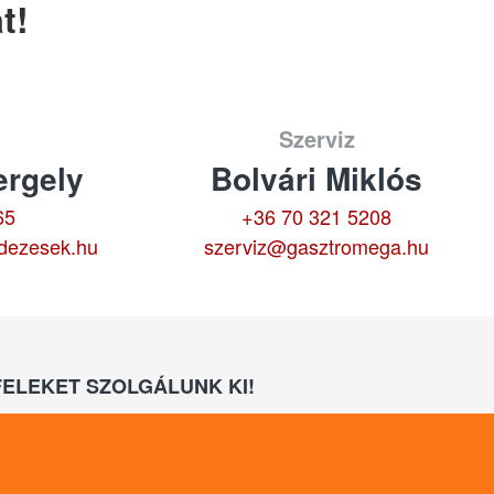
t!
Szerviz
rgely
Bolvári Miklós
65
+36 70 321 5208
dezesek.hu
szerviz@gasztromega.hu
ELEKET SZOLGÁLUNK KI!