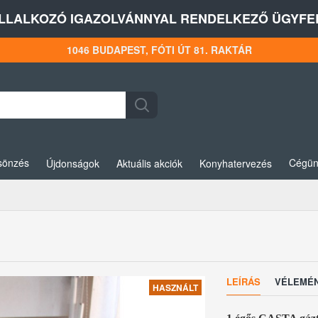
LLALKOZÓ IGAZOLVÁNNYAL RENDELKEZŐ ÜGYFEL
1046 BUDAPEST, FÓTI ÚT 81. RAKTÁR
sönzés
Cégün
Újdonságok
Aktuális akciók
Konyhatervezés
LEÍRÁS
VÉLEMÉ
HASZNÁLT