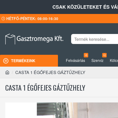
CSAK KÖZÜLETEKET ÉS VÁ
HÉTFŐ-PÉNTEK: 08:00-16:30
Új
Új
Felvásárlás
Szerviz
Kölc
TERMÉKEINK
CASTA 1 ÉGŐFEJES GÁZTŰZHELY
CASTA 1 ÉGŐFEJES GÁZTŰZHELY