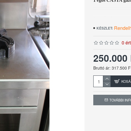
1 égős CASTA gáz
Teljesítmény: 14 k
Rendel
KÉSZLET:
Méretek: 60 x 70 x
Garancia: 6 hónap
0 ér
250.000
Bruttó ár: 317.500 F
KOSÁ
TOVÁBBI IN