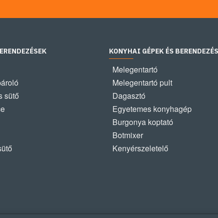
BERENDEZÉSEK
KONYHAI GÉPEK ÉS BERENDEZÉ
Melegentartó
pároló
Melegentartó pult
 sütő
Dagasztó
ce
Egyetemes konyhagép
Burgonya koptató
Botmixer
sütő
Kenyérszeletelő