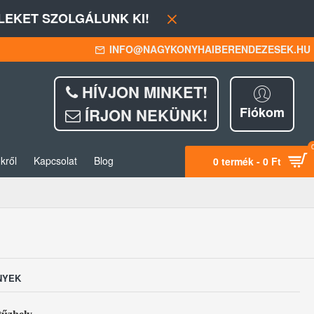
EKET SZOLGÁLUNK KI!
INFO@NAGYKONYHAIBERENDEZESEK.HU
HÍVJON MINKET!
Fiókom
ÍRJON NEKÜNK!
kről
Kapcsolat
Blog
0 termék - 0 Ft
NYEK