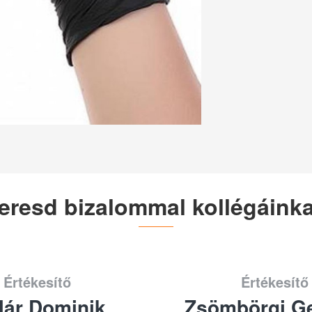
eresd bizalommal kollégáinka
Értékesítő
Értékesítő
lár Dominik
Zsömbörgi Ge