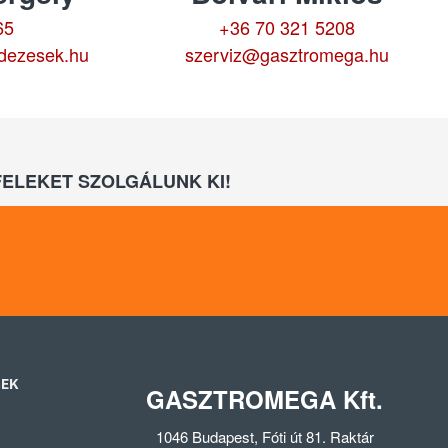
65
+36 70 321 5208
dezesek.hu
szerviz@gasztromega.hu
ELEKET SZOLGÁLUNK KI!
SEK
GASZTROMEGA Kft.
1046 Budapest, Fóti út 81. Raktár