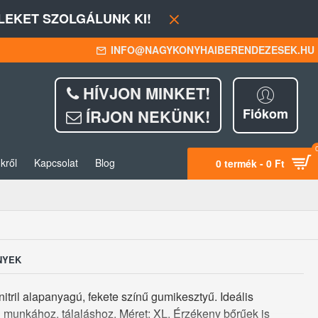
EKET SZOLGÁLUNK KI!
INFO@NAGYKONYHAIBERENDEZESEK.HU
HÍVJON MINKET!
Fiókom
ÍRJON NEKÜNK!
kről
Kapcsolat
Blog
0 termék - 0 Ft
NYEK
itril alapanyagú, fekete színű gumikesztyű. Ideális
 munkához, tálaláshoz. Méret: XL. Érzékeny bőrűek is