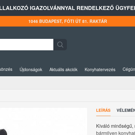
LLALKOZÓ IGAZOLVÁNNYAL RENDELKEZŐ ÜGYFEL
1046 BUDAPEST, FÓTI ÚT 81. RAKTÁR
sönzés
Cégün
Újdonságok
Aktuális akciók
Konyhatervezés
LEÍRÁS
VÉLEMÉ
Kiváló minőségű, n
bármilyen konyhai