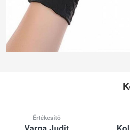
K
Értékesítő
Varga Judit
Kol