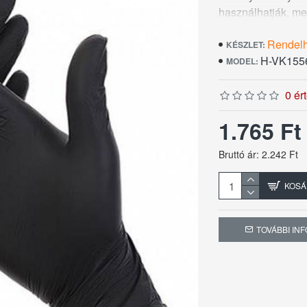
használhatják, mer
használat után ne
Rendel
db/csomag
KÉSZLET:
H-VK155
MODEL:
0 ér
1.765 F
Bruttó ár: 2.242 Ft
KOSÁ
TOVÁBBI IN