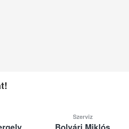
t!
Szerviz
rgely
Bolvári Miklós