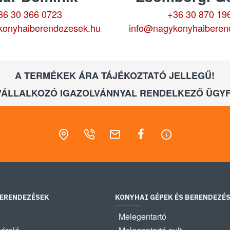
36 30 366 0723
+36 30 870 19
konyhaiberendezesek.hu
info@nagykonyhaiberen
A TERMÉKEK ÁRA TÁJÉKOZTATÓ JELLEGŰ!
VÁLLALKOZÓ IGAZOLVÁNNYAL RENDELKEZŐ ÜGYF
BERENDEZÉSEK
KONYHAI GÉPEK ÉS BERENDEZÉ
Melegentartó