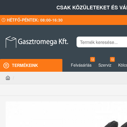
CSAK KÖZÜLETEKET ÉS VÁ
HÉTFŐ-PÉNTEK: 08:00-16:30
Új
Új
Felvásárlás
Szerviz
Kölc
TERMÉKEINK