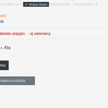
t a nitril nem okoz allergiát. Púdermentes, latexmentes. A
m marad kellemetlen illat a kézen. Kiszerelés: 100
hető
68
tékelés alapján.
-
új vélemény
t
+ Áfa
RBA
FORMÁCIÓ KÉRÉSE