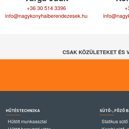
+36 30 514 3396
+
info@nagykonyhaiberendezesek.hu
info@nagy
CSAK KÖZÜLETEKET ÉS 
HŰTÉSTECHNIKA
SÜTŐ-, FŐZŐ 
Hűtött munkaasztal
Statikus sütő