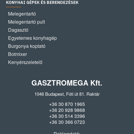
KONYHAI GÉPEK ÉS BERENDEZÉSEK
Melegentartó
Melegentartó pult
Dagasztó
Egyetemes konyhagép
Burgonya koptató
Botmixer
Kenyérszeletelő
GASZTROMEGA Kft.
1046 Budapest, Fóti út 81. Raktár
+36 30 870 1965
+36 20 928 9868
+36 30 514 3396
+36 30 366 0723
Reklamáció: