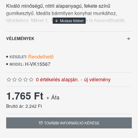
Kiváló minőségű, nitril alapanyagú, fekete színű
gumikesztyű. Ideális bármilyen konyhai munkához,
tálaláshoz. Méret: L. Érzékeny bőrűek is használhatják,
mert a nitril nem okoz allergiát. Púdermentes,
latexmentes. A használat után nem marad kellemetlen
VÉLEMÉNYEK
illat a kézen. Kiszerelés: 100 db/csomag
Rendelhető
KÉSZLET:
H-VK15567
MODEL:
0 értékelés alapján.
-
új vélemény
1.765 Ft
+ Áfa
Bruttó ár: 2.242 Ft
TOVÁBBI INFORMÁCIÓ KÉRÉSE