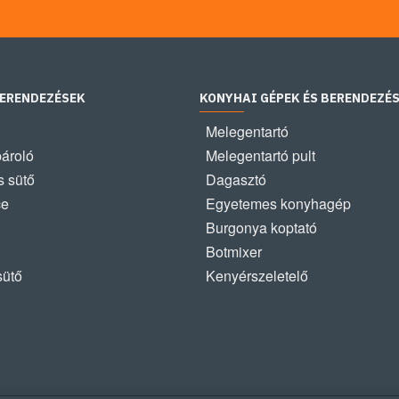
BERENDEZÉSEK
KONYHAI GÉPEK ÉS BERENDEZÉ
Melegentartó
pároló
Melegentartó pult
 sütő
Dagasztó
ce
Egyetemes konyhagép
Burgonya koptató
Botmixer
sütő
Kenyérszeletelő