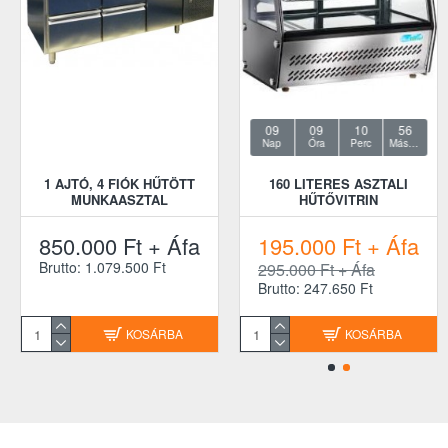
09
09
10
55
Nap
Óra
Perc
Másodperc
1 AJTÓ, 4 FIÓK HŰTÖTT
160 LITERES ASZTALI
MUNKAASZTAL
HŰTŐVITRIN
850.000 Ft + Áfa
195.000 Ft + Áfa
Brutto: 1.079.500 Ft
295.000 Ft + Áfa
Brutto: 247.650 Ft
KOSÁRBA
KOSÁRBA