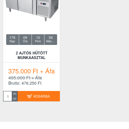
176
09
10
55
Nap
Óra
Perc
Másodperc
2 AJTÓS HŰTÖTT
MUNKAASZTAL
375.000 Ft + Áfa
495.000 Ft + Áfa
Brutto: 476.250 Ft
KOSÁRBA