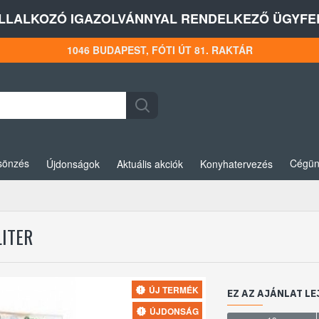
LLALKOZÓ IGAZOLVÁNNYAL RENDELKEZŐ ÜGYFEL
1046 BUDAPEST, FÓTI ÚT 81. RAKTÁR
sönzés
Cégün
Újdonságok
Aktuális akciók
Konyhatervezés
LITER
ÚJ TERMÉK
EZ AZ AJÁNLAT LE
ÚJDONSÁG