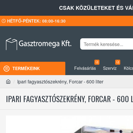
CSAK KÖZÜLETEKET ÉS VÁ
HÉTFŐ-PÉNTEK: 08:00-16:30
Új
Új
Felvásárlás
Szerviz
Kölc
TERMÉKEINK
Ipari fagyasztószekrény, Forcar - 600 liter
IPARI FAGYASZTÓSZEKRÉNY, FORCAR - 600 