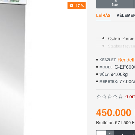
19
Nap
-17 %
LEÍRÁS
VÉLEMÉ
Gyártó: Forcar
Statikus fagyas
Méret: 777x6
Rendel
KÉSZLET:
Belső méret: 
G-EF600
MODEL:
Nettó űrtartalo
94.00kg
SÚLY:
Hűtéstartomány
77.00c
MÉRETEK:
Hűtőközeg: R6
Manuális leolva
0 ér
Szigetelőanyag
Teljesítmény:
450.000 
Energiaosztály:
Bruttó ár: 571.500 F
Digitális termos
Megfordítható a