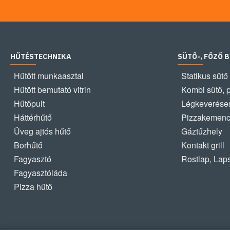
HŰTÉSTECHNIKA
SÜTŐ-, FŐZŐ 
Hűtött munkaasztal
Statikus sütő
Hűtött bemutató vitrin
Kombi sütő, 
Hűtőpult
Légkeveréses
Háttérhűtő
Pizzakemen
Üveg ajtós hűtő
Gáztűzhely
Borhűtő
Kontakt grill
Fagyasztó
Rostlap, Lap
Fagyasztóláda
Pizza hűtő