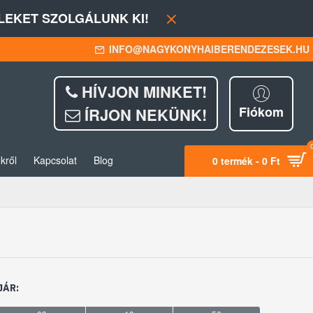
EKET SZOLGÁLUNK KI!
INFO@NAGYKONYHAIBERENDEZESEK.HU
HÍVJON MINKET!
Fiókom
ÍRJON NEKÜNK!
kről
Kapcsolat
Blog
0 termék - 0 Ft
JÁR: