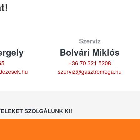
t!
Szerviz
rgely
Bolvári Miklós
65
+36 70 321 5208
dezesek.hu
szerviz@gasztromega.hu
ELEKET SZOLGÁLUNK KI!