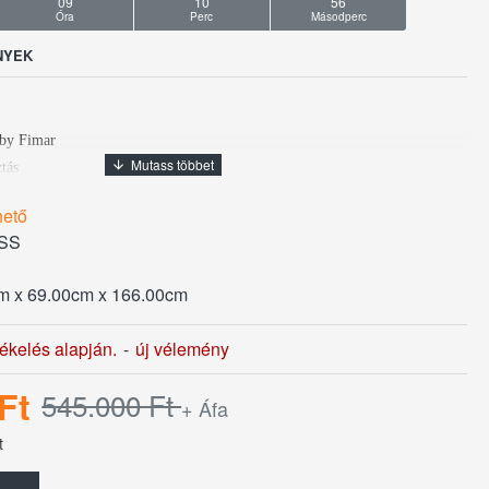
09
10
55
Óra
Perc
Másodperc
NYEK
 by Fimar
ztás
95x1895 mm
hető
657x580x1660 mm
SS
m: 555 liter
: (+32°C, 55% Rh) -18 ... -22 °C
m x 69.00cm x 166.00cm
00a
sztás
tékelés alapján.
-
új vélemény
 vastagsága: 60 mm
 230V 0,3kW
Ft
545.000 Ft
+ Áfa
 „B”
t
ztát
jtónyitási irány