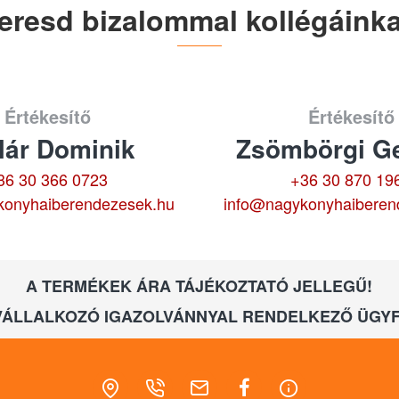
eresd bizalommal kollégáinka
Értékesítő
Értékesítő
lár Dominik
Zsömbörgi Ge
36 30 366 0723
+36 30 870 19
konyhaiberendezesek.hu
info@nagykonyhaiberen
A TERMÉKEK ÁRA TÁJÉKOZTATÓ JELLEGŰ!
VÁLLALKOZÓ IGAZOLVÁNNYAL RENDELKEZŐ ÜGYF