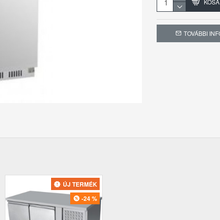
KOSÁ
Nincs beépített 
Nettó súly: 94k
Bruttó súly: 11
TOVÁBBI IN
Csomagolt mér
Digitális termosztátta
hőmérséklet. Könnyedén
ÚJ TERMÉK
-24 %