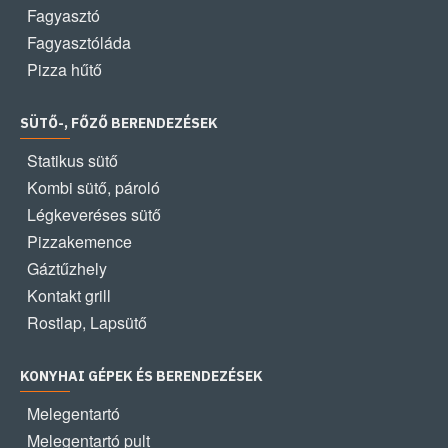
Fagyasztó
Fagyasztóláda
Pizza hűtő
SÜTŐ-, FŐZŐ BERENDEZÉSEK
Statikus sütő
Kombi sütő, pároló
Légkeveréses sütő
Pizzakemence
Gáztűzhely
Kontakt grill
Rostlap, Lapsütő
KONYHAI GÉPEK ÉS BERENDEZÉSEK
Melegentartó
Melegentartó pult