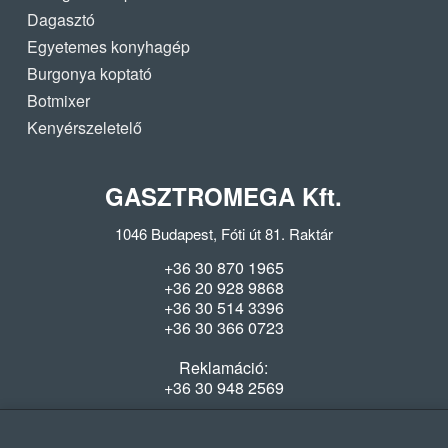
Dagasztó
Egyetemes konyhagép
Burgonya koptató
Botmixer
Kenyérszeletelő
GASZTROMEGA Kft.
1046 Budapest, Fóti út 81. Raktár
+36 30 870 1965
+36 20 928 9868
+36 30 514 3396
+36 30 366 0723
Reklamáció:
+36 30 948 2569
Szerviz:
+36 70 321 5208