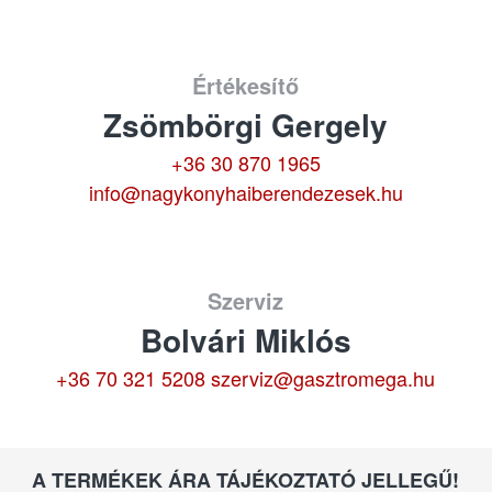
Értékesítő
Zsömbörgi Gergely
+36 30 870 1965
info@nagykonyhaiberendezesek.hu
Szerviz
Bolvári Miklós
+36 70 321 5208
szerviz@gasztromega.hu
A TERMÉKEK ÁRA TÁJÉKOZTATÓ JELLEGŰ!