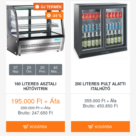
ÚJ TERMÉK
-34 %
07
20
20
40
Nap
Óra
Perc
Másodperc
160 LITERES ASZTALI
200 LITERES PULT ALATTI
HŰTŐVITRIN
ITALHŰTŐ
195.000 Ft + Áfa
355.000 Ft + Áfa
Brutto: 450.850 Ft
295.000 Ft + Áfa
Brutto: 247.650 Ft
KOSÁRBA
KOSÁRBA